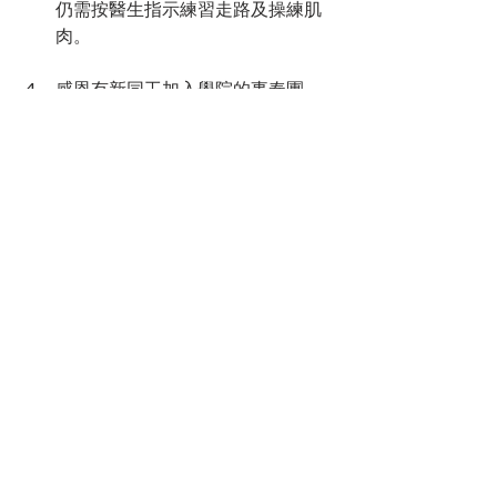
仍需按醫生指示練習走路及操練肌
肉。
感恩有新同工加入學院的事奉團
隊。校友羅曉彤姑娘加入信徒神學
培育部成為副主任，願主賜福姊妹
的服侍。
請記念學院將開展為期兩年的「屬
靈導引服侍計劃」，求主引導此計
劃的籌備，並保守2月9日的網上發
佈會能順利進行。
3月4-5日學院將舉行使命探索營：
尋索生命真正需要委身的「那一件
事」，求主保守籌備工作，並預備
合適的弟兄姊妹進入營會。
副教務主任