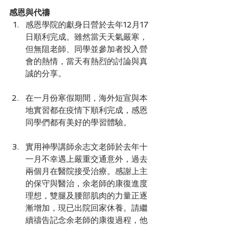
感恩與代禱
感恩學院的獻身日營於去年12月17
日順利完成。雖然當天天氣嚴寒，
但無阻老師、同學並參加者投入營
會的熱情，當天有熱烈的討論與真
誠的分享。
在一月份寒假期間，海外短宣與本
地實習都在疫情下順利完成，感恩
同學們都有美好的學習體驗。
實用神學講師余志文老師於去年十
一月不幸遇上嚴重交通意外，過去
兩個月在醫院接受治療。感謝上主
的保守與醫治，余老師的康復進度
理想，雙腿及腰部肌肉的力量正逐
漸增加，現已出院回家休養。請繼
續禱告記念余老師的康復過程，他