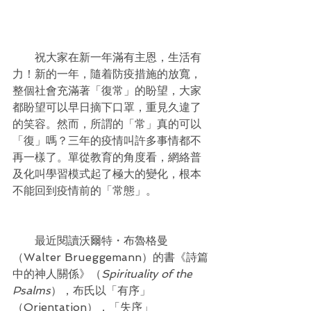
　　祝大家在新一年滿有主恩，生活有
力！新的一年，隨着防疫措施的放寬，
整個社會充滿著「復常」的盼望，大家
都盼望可以早日摘下口罩，重見久違了
的笑容。然而，所謂的「常」真的可以
「復」嗎？三年的疫情叫許多事情都不
再一樣了。單從教育的角度看，網絡普
及化叫學習模式起了極大的變化，根本
不能回到疫情前的「常態」。
　　最近閱讀沃爾特・布魯格曼
（Walter Brueggemann）的書《詩篇
中的神人關係》（
Spirituality of the 
Psalms
），布氏以「有序」
（Orientation），「失序」