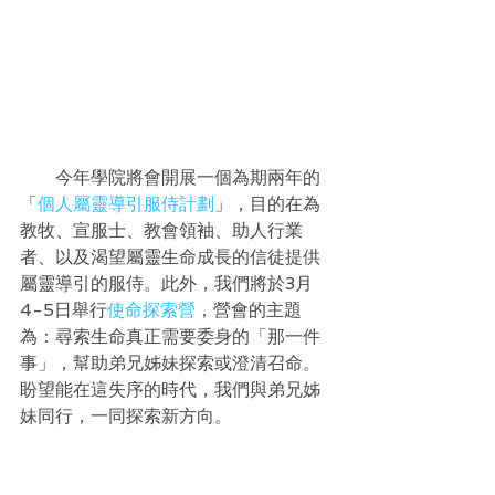
　　今年學院將會開展一個為期兩年的
「
個人屬靈導引服侍計劃
」，目的在為
教牧、宣服士、教會領袖、助人行業
者、以及渴望屬靈生命成長的信徒提供
屬靈導引的服侍。此外，我們將於3月
4-5日舉行
使命探索營
，營會的主題
為：尋索生命真正需要委身的「那一件
事」，幫助弟兄姊妹探索或澄清召命。
盼望能在這失序的時代，我們與弟兄姊
妹同行，一同探索新方向。