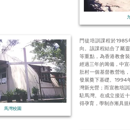
門徒培訓課程於198
向。該課程結合了屬靈
等重點，為香港教會裝
經過三年的籌備，中宣
肚村一個基督教營地，
發展奠下基礎。199
灣新光營；而宣教培訓
駐馬灣。在成立接近十
得孕育，學制亦漸具規
馬灣校園