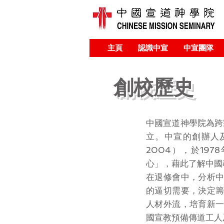
主頁
認識中宣
中宣團隊
創校歷史
中國宣道神學院為跨
立。中宣的創辦人及
2004），於19
心」，藉此了解中國
在退修會中，分析
的逼切需要，決定
人材外流，培育新
國宣教預備傳道工人