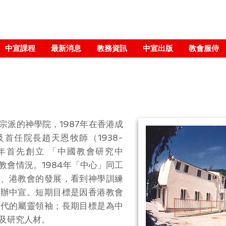
中宣課程
最新消息
教務資訊
中宣出版
教會服侍
宗派的神學院，1987年在香港成
首任院長趙天恩牧師（1938-
78年首先創立 「中國教會研究中
教會情況。1984年「中心」同工
中、港教會的發展，看到神學訓練
籌辦中宣。短期目標是因香港教會
一代的屬靈領袖；長期目標是為中
及研究人材。