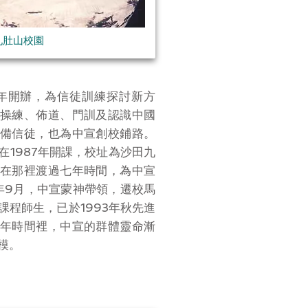
九肚山校園
5年開辦，為信徒訓練探討新方
操練、佈道、門訓及認識中國
備信徒，也為中宣創校鋪路。
在1987年開課，校址為沙田九
在那裡渡過七年時間，為中宣
4年9月，中宣蒙神帶領，遷校馬
課程師生，已於1993年秋先進
年時間裡，中宣的群體靈命漸
模。