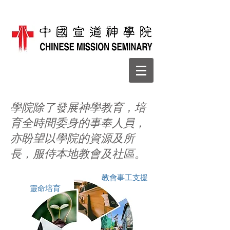
學院除了發展神學教育，培
育全時間委身的事奉人員，
亦盼望以學院的資源及所
長，服侍本地教會及社區。
教會事工支援
​靈命培育