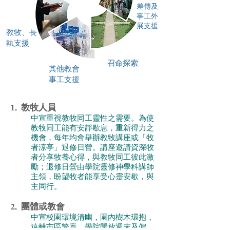
差傳及
事工外
展支援
教牧、長
執支援
召命探索
其他教會
事工支援
1. 教牧人員
中宣重視教牧同工靈性之需要。為使
教牧同工能有安靜歇息，重新得力之
機會，每年均會舉辦教牧講座或「牧
者涼亭」退修日營。講座邀請資深牧
者分享牧養心得，與教牧同工彼此激
勵；退修日營由學院靈修神學科講師
主領，盼望牧者能享受心靈安歇，與
主同行。
2. 團體或教會
中宣校園環境清幽，園內樹木環抱，
遠離市區繁囂。學院開放週末及假