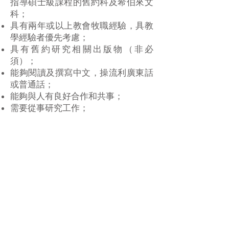
指導碩士級課程的舊約科及希伯來文
科；
具有兩年或以上教會牧職經驗，具教
學經驗者優先考慮；
具有舊約研究相關出版物（非必
須）；
能夠閱讀及撰寫中文，操流利廣東話
或普通話；
能夠與人有良好合作和共事；
需要從事研究工作；
需要參與學生關顧工作
有意申請講師職位者，請將申請信、
履歷（附兩位學術推薦人及一位教牧
推薦人之聯絡方法）電郵予本院教務
主任潘玉萍博士
(
yppunrita@cms.org.hk
)。