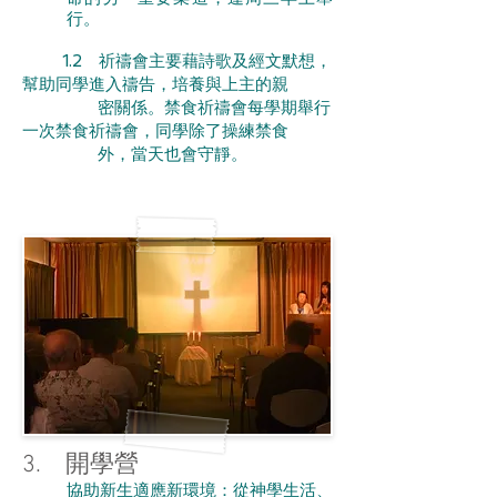
行。
1.2 祈禱會主要藉詩歌及經文默想，
幫助同學進入禱告，培養與上主的親
密關係。禁食祈禱會每學期舉行
一次禁食祈禱會，同學除了操練禁食
外，當天也會守靜。
3. 開學營
協助新生適應新環境：從神學生活、