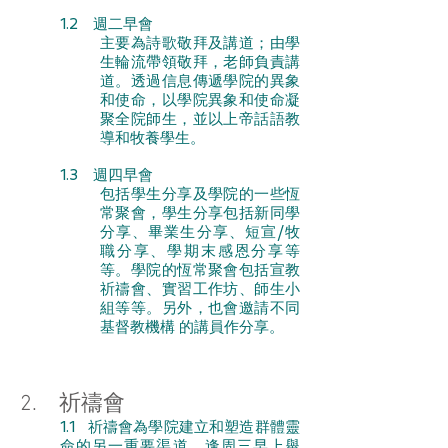
1.2 週二早會
主要為詩歌敬拜及講道；由學
生輪流帶領敬拜，老師負責講
道。透過信息傳遞學院的異象
和使命，以學院異象和使命凝
聚全院師生，並以上帝話語教
導和牧養學生。
1.3 週四早會
包括學生分享及學院的一些恆
常聚會，學生分享包括新同學
分享、畢業生分享、短宣/牧
職分享、學期末感恩分享等
等。學院的恆常聚會包括宣教
祈禱會、實習工作坊、師生小
組等等。另外，也會邀請不同
基督教機構 的講員作分享。
2. 祈禱會
1.1 祈禱會為學院建立和塑造群體靈
命的另一重要渠道，逢周三早上舉