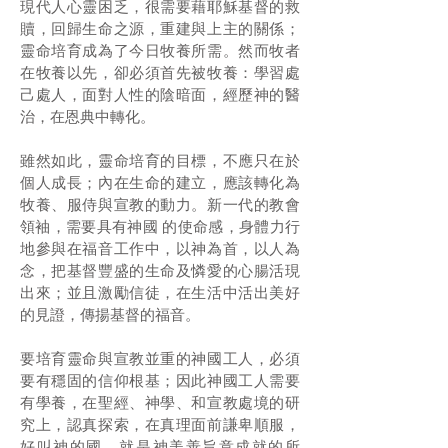
現代人心靈困乏，很需要藉耶穌基督的救
贖，回歸生命之源，重建與上主的關係；
靈命培育成為了今日牧養所需。然而牧者
在牧養以先，卻必須首先被牧養：學習處
己處人，面對人性的陰暗面，經歷神的醫
治，在恩典中轉化。
雖然如此，靈命培育的目標，不應只在於
個人成長；內在生命的建立，應該轉化為
牧養、服侍與宣教的動力。新一代的教會
領袖，需要具有神國 的使命感，身體力行
地參與在福音工作中，以神為首，以人為
念，把基督豐盛的生命及憐愛的心腸活現
出來；並且激勵信徒，在生活中活出美好
的見證，傳揚基督的福音。
要培育靈命與宣教並重的神國工人，必須
要有穩固的信仰根基；因此神國工人需要
有學養，在聖經、神學、和宣教處境的研
究上，認真探索，在真理面前謙卑順服，
好叫神的國，就是神美善旨意成就的所