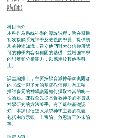
講師)
科目簡介
：
本科作為系統神學的導論課程，旨在幫助
初次接觸系統神學及教義的學員，提供初
步的神學知識，建立他們對大公信仰所認
可的神學內容有穩固的基礎，並增強神學
的思辨和分析能力，以應用於其他學科
上。
課堂編排上，主要按福音派神學家奧爾森
的《統一與多元的基督教信仰》為主軸，
探討多元的神學議題如何獲取恰當的統一
性論述。課程會先從基督教神學的本質及
神學研究的方法著手。有了這些基礎認
知，本課程便進入系統神學主要的教義，
包括由啟示觀、上帝論、救恩論至終末論
等。
課程內容：