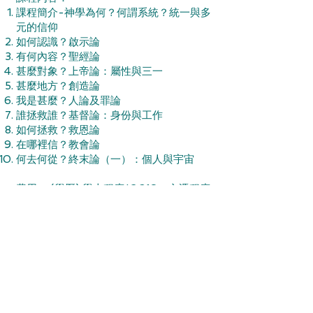
課程簡介-神學為何？何謂系統？統一與多
元的信仰
如何認識？啟示論
有何內容？聖經論
甚麼對象？上帝論：屬性與三一
甚麼地方？創造論
我是甚麼？人論及罪論
誰拯救誰？基督論：身份與工作
如何拯救？救恩論
在哪裡信？教會論
何去何從？終末論（一）：個人與宇宙
費用： (學歷) 學士程度$2,310、文憑程度
$1,920；旁聽 $1,340 (1學分)
網上報名