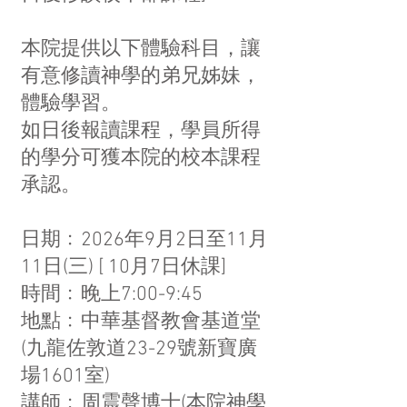
本院提供以下體驗科目，讓
有意修讀神學的弟兄姊妹，
體驗學習。
如日後報讀課程，學員所得
的學分可獲本院的校本課程
承認。
日期﹕2026年9月2日至11月
11日(三) [ 10月7日休課]
時間﹕晚上7:00-9:45
地點﹕中華基督教會基道堂
(九龍佐敦道23-29號新寶廣
場1601室)
講師﹕
周震聲博士(本院神學