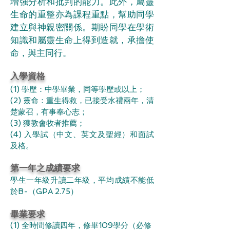
增強分析和批判的能力。此外，屬靈
生命的重整亦為課程重點，幫助同學
建立與神親密關係。期盼同學在學術
知識和屬靈生命上得到造就，承擔使
命，與主同行。
入學資格
(1) 學歷：中學畢業，同等學歷或以上；
(2) 靈命：重生得救，已接受水禮兩年，清
楚蒙召，有事奉心志；
(3) 獲教會牧者推薦；
(4) 入學試（中文、英文及聖經）和面試
及格。
第一年之成績要求
學生一年級升讀二年級，平均成績不能低
於B-（GPA 2.75）
畢業要求
(1) 全時間修讀四年，修畢109學分（必修