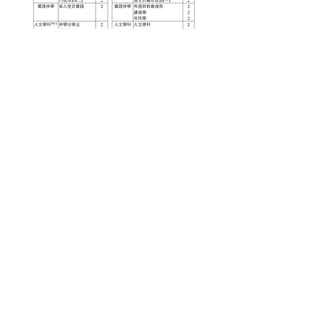
備註：
學生必須修讀五科人文學科，其中必須包括「神
學治學法」及「閱讀與寫作」，另外修讀以下人
文學科中的三科：「心理學」、「社會學」、
「中國文化」、「世界歷史」、「哲學與思考」
等等。
除以上必修學分外，另須修讀選修科共8學分。