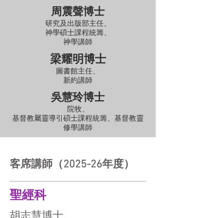
周震聲博士
研究及出版部主任
、
神學碩士課程統籌
、
神學講師
梁耀明博士
圖書館主任
、
新約講師
吳慧玲博士
院牧
、
基督教屬靈導引碩士課程統籌
、
基督教靈
修學講師
​客席講師（2025-26年度）
​聖經科​
胡志慧博士