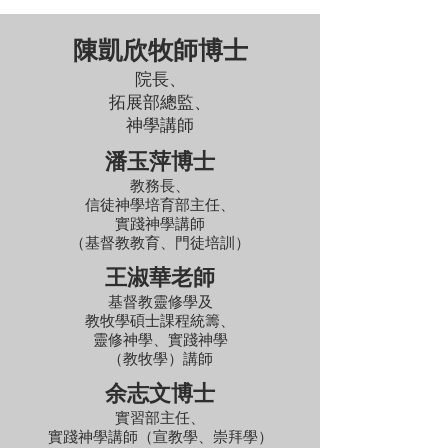
陳凱欣牧師博士
院長
、
拓展部總監
、
神學講師
潘玉萍博士
教務長
、
信徒神學培育部主任
、
實踐神學
講師
（基督教教育、門徒培訓）
王淑華老師
基督教靈修學及
教牧學碩士課程統籌
、
靈修神學、實踐神學
（教牧學）講師
余志文博士
實習部主任
、
實踐神學
講師
（宣教學、崇拜學）