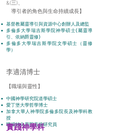
&(三)、
導引者的角色與生命持續成長
】
基督教屬靈導引與資源中心創辦人及總監
多倫多大學瑞吉斯學院神學碩士(屬靈導
引、依納爵靈修)
多倫多大學瑞吉斯學院文學碩士（靈修
學）
李適清博士
【
職場與靈性
】
中國神學研究院道學碩士
愛丁堡大學哲學博士
加拿大華人神學院多倫多院長及神學科教
授
職場轉化學院高級研究員
實踐神學科