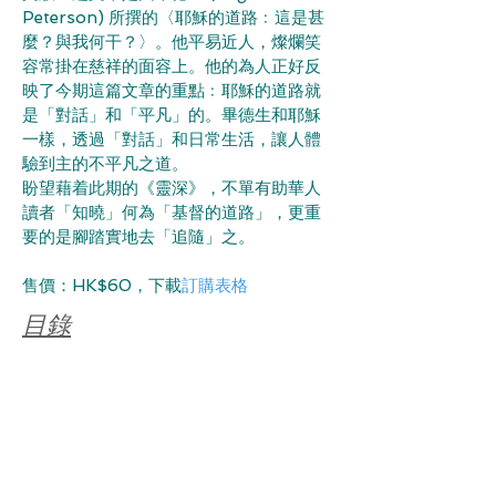
Peterson) 所撰的〈耶穌的道路﹕這是甚
麼？與我何干？〉。他平易近人，燦爛笑
容常掛在慈祥的面容上。他的為人正好反
映了今期這篇文章的重點﹕耶穌的道路就
是「對話」和「平凡」的。畢德生和耶穌
一樣，透過「對話」和日常生活，讓人體
驗到主的不平凡之道。
盼望藉着此期的《靈深》，不單有助華人
讀者「知曉」何為「基督的道路」，更重
要的是腳踏實地去「追隨」之。
售價：HK$60，下載
訂購表格
目錄