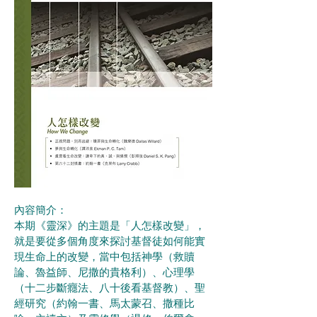
內容簡介：
本期《靈深》的主題是「人怎樣改變」，
就是要從多個角度來探討基督徒如何能實
現生命上的改變，當中包括神學（救贖
論、魯益師、尼撒的貴格利）、心理學
（十二步斷癮法、八十後看基督教）、聖
經研究（約翰一書、馬太蒙召、撒種比