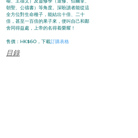
喻、主禱文）及靈修學（退修、伯爾拿、
朝聖、公禱書）等角度。深盼讀者能從這
全方位對生命種子，能結出十倍、二十
倍，甚至一百倍的果子來，便叫自己和鄰
舍同得益處，上帝的名得着榮耀！
售價：HK$60，下載
訂購表格
目錄