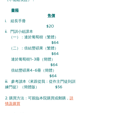
​
書籍
售價
i. 組長手冊
$20
ii. 門訓小組課本
（一）：連於葡萄樹（繁體）
$64
（二）：倍結豐碩果（繁體）
$64
連於葡萄樹1-3冊（簡體）
$64
倍結豐碩果4-6冊（簡體）
$64
iii. 參考讀本《來跟從我：從作主門徒到訓
練門徒》（簡體版） $56
2. 購買方法：可親臨本院購買或郵購，
詳
情及購買