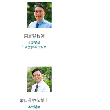
周震聲牧師
本院講師
主要教授神學科目
蒙日昇牧師博士
本院講師