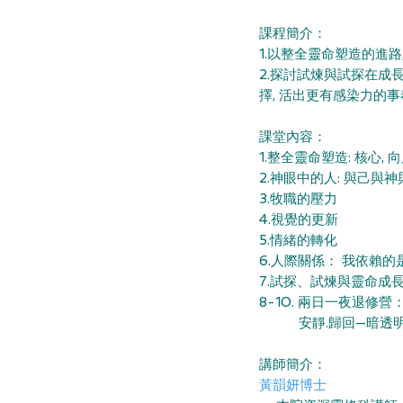
課程簡介：
1.以整全靈命塑造的進路
2.探討試煉與試探在成
擇, 活出更有感染力的
課堂內容：
1.整全靈命塑造: 核心, 
2.神眼中的人: 與己
3.牧職的壓
4.視覺的更
5.情緒的轉
6.人際關係： 我依
7.試探、試煉與
8-10. 兩日一夜
安靜.歸回—暗透
講師簡介：
黃韻妍博士