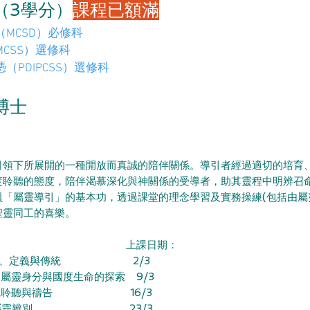
（3學分）
課程已額滿
MCSD）必修科
CSS）選修科
（PDIPCSS）選修科
博士
引領下所展開的一種開放而真誠的陪伴關係。導引者經過適切的培育
度聆聽的態度，陪伴渴慕深化與神關係的受導者，助其靈程中明辨召
員「屬靈導引」的基本功，透過課堂的理念學習及實務操練(包括由屬
聖靈同工的喜樂。
： 上課日期：
的本質、定義與傳統 2/3
：屬靈身分與國度生命的探索 9/3
：默觀聆聽與禱告 16/3
統中的屬靈辨別 23/3