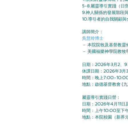
5-8.屬靈導引實
9.神人關係的
10.導引者的自
講師簡介：
吳慧玲博士
－
本院院牧及基督教靈
－ 美國福樂神學院教牧
日期：2026年3月2、9
休課日期：2026年3月3
時間：晚上7:00-10:
​地點：啟德基督教會 (
屬靈導引實踐日營
：
日期：2026年4月11日及
時間：上午10:00至下午
地點：本院校園（新界元