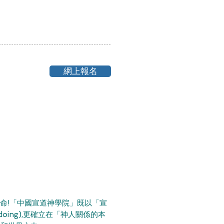
網上報名
召命!「中國宣道神學院」既以「宣
oing),更確立在「神人關係的本