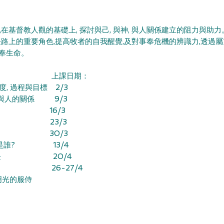
,在基督教人觀的基礎上, 探討與己, 與神, 與人關係建立的阻力與助力
長路上的重要角色,提高牧者的自我醒覺,及對事奉危機的辨識力,透過屬
事奉生命。
 上課日期：
向度, 過程與目標 2/3
與神與人的關係 9/3
力 16/3
新 23/3
化 30/3
賴的是誰? 13/4
靈命成長 20/4
退修營： 26-27/4
明光的服侍