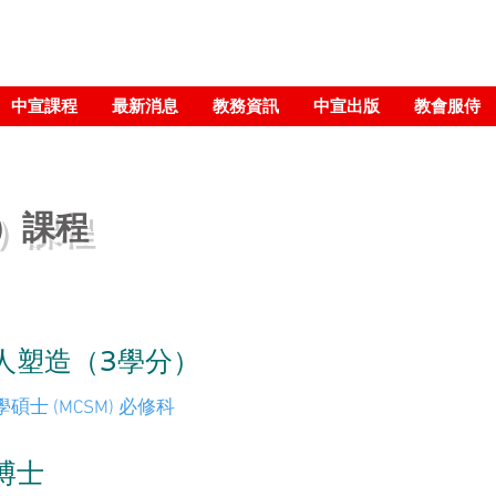
中宣課程
最新消息
教務資訊
中宣出版
教會服侍
季）課程
人塑造（3學分）
士 (MCSM) 必修科
博士