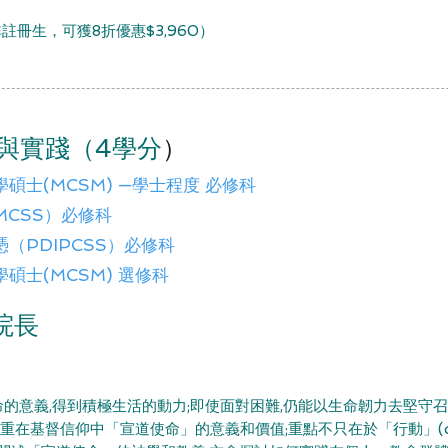
註冊生，可獲8折優惠$3,960
）
學與實踐（4學分
）
碩士(MCSM) —學士程度 必修科
CSS）必修科
（PDIPCSS）必修科
碩士(MCSM) 選修科
院長
的意義,得到積極生活的動力;即使面對困難,仍能以生命韌力去堅守
名,亦看重在基督信仰中「宣道使命」的意義和價值;重點不只在於「行動」(d