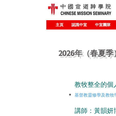
主頁
認識中宣
中宣團隊
2026年（春夏
教牧整全的個
基督教靈修學及教牧學碩
講師：
黃韻妍