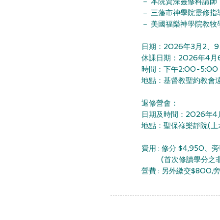
－
本院資深靈修科講師
－ 三藩市神學院靈修指
－
美國福樂神學院教牧
日期：2026年3月2、9
休課日
期：2
026年4月
時間：
下午2:00-5:00​
​地點：
基督教聖約教會遠
退修營會
：
日期及時間：2026年4
地點：
聖保祿樂靜院(上
費用 : 修分 $4,950、旁
(首次修讀學分之非註冊生
營費
:
另外繳交$800,