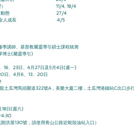
踐（日營） 11/4, 18/4
發展階段與動態 27/4
我關顧與全人成長 4/5
修學講師、基督教屬靈導引碩士課程統籌
學博士(屬靈導引)
、16、23日、4月27日及5月4日(週一)
0日、4月6、13、20日
00
九龍土瓜灣馬頭圍道322號A，美樂大廈二樓
，土瓜灣港鐵站C出口步行
18日(週六)
4:30
朗洪屋130號，請使用青山公路近蜆殼油站入口）