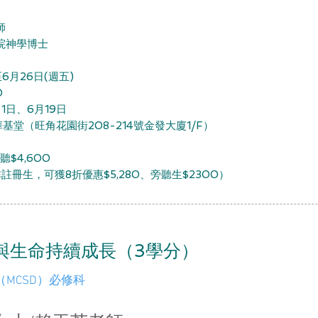
師
院神學博士
6月26日(週五)
0
1日、6月19日
堂（旺角花園街208-214號金發大廈1/F）
旁聽$4,600
冊生，可獲8折優惠$5,280、旁聽生$2300）
與生命持續成長（3學分）
MCSD）必修科