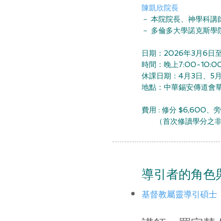
陳凱欣院長
－
本院院長、神學科講
－
多倫多大學諾克斯學
日期：2026年3月6日至
時間：晚上7:00-10:0
休課日期：4月3日、5月
地點：中華錫安傳道會華基
費用 : 修分 $6,600、
​
（首次修讀學分之非註
導引者的角色
基督教屬靈導引碩士（