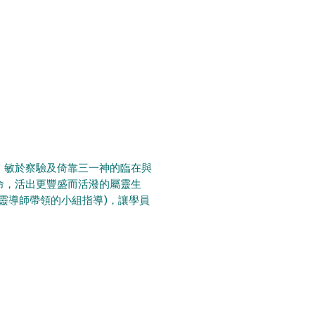
、敏於察驗及倚靠三一神的臨在與
命，活出更豐盛而活潑的屬靈生
靈導師帶領的小組指導)，讓學員