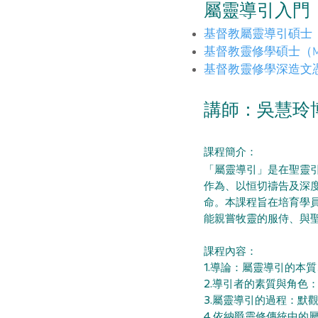
屬靈導引入門
基督教屬靈導引碩士（
基督教靈修學碩士（M
基督教靈修學深造文憑
講師：
吳慧玲
課程簡介
：
「屬靈導引」是在聖靈
作為、以恒切禱告及深
命。本課程旨在培育學
能親嘗牧靈的服侍、與
課程內容
1.導論：屬靈導引
2.導引者的素質與角色
3.屬靈導引的過程
4.依納爵靈修傳