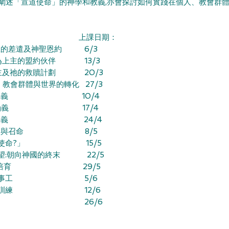
科旨在闡述「宣道使命」的神學和教義,亦會探討如何實踐在個人、教會群
： 上課日期：
一主的差遣及神聖恩約 6/3
作為上主的盟約伙伴 13/3
一主及祂的救贖計劃 20/3
、教會群體與世界的轉化 27/3
異象與涵義 10/4
異象與涵義 17/4
異象與涵義 24/4
教會本質與召命 8/5
「文化使命?」 15/5
盼望:朝向神國的終末 22/5
實踐:靈命培育 29/5
實踐:教會事工 5/6
實踐:門徒訓練 12/6
及課程總結 26/6