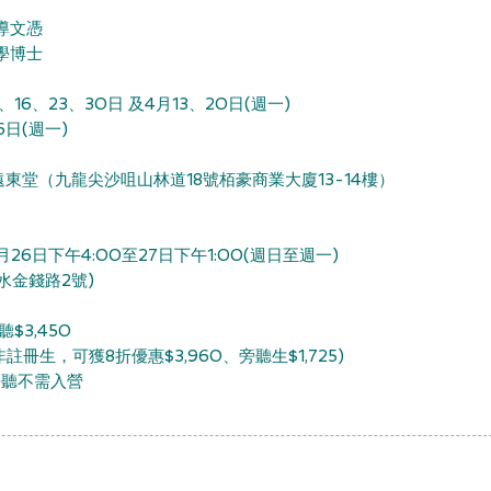
導文憑
學博士
、16、23、30日 及4月13、20日
(
週一
)
6日
(
週一
)
東堂（九龍尖沙咀山林道18號栢豪商業大廈13-14樓）
月26日下午4
:00
至27日下午1
:00
(
週日至週一
)
水金錢路2號)
聽$3,450
，可獲8折優惠$3,960、旁聽生$1,725)
旁聽不需入營​