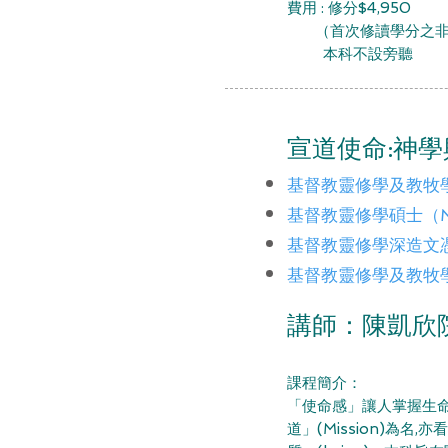
費用 : 修分
$
4,950
（
首次修讀學分之非
​ 本科不設旁聽
宣道使命:神
基督教靈修學及教牧學
基督教靈修學碩士（M
基督教靈修學深造文憑
基督教靈修學及教牧學
講師：
陳凱欣
課程簡介：
「使命感」讓人掌握生命
道」(Mission)為