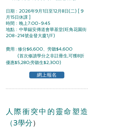
日期﹕2026年9月1日至12月8日(二) [ 9
月15日休課 ]
時間﹕晚上7:00-9:45
地點﹕中華錫安傳道會華基堂(旺角花園街
208-214號金發大廈1/F)
費用 : 修分$6,600、旁聽$4,600
(首次修讀學分之非註冊生,可獲8折
優惠$5,280;旁聽生$2,300)
網上報名
人際衝突中的靈命塑造
（3學分
）