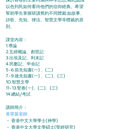
探討各卷的主要內涵與神學思想,藉此認識
以⾊列民如何看待他們的信仰經典。希望
幫助學⽣掌握研讀舊約不同體裁:如故事、
詩歌、先知、律法、智慧⽂學等體裁的原
則。
課堂內容：
1.導論
2.五經概論、創世記
3.出埃及記、利末記
4.民數記、申命記
5-6.前先知書(⼀) 、(二)
7-9.後先知書(⼀) 、(二)、(三)
10.智慧⽂學
11-13.聖卷(⼀)、(二)、(三)
14.總結/考試
講師簡介：
黃翠茵老師
－
香港中文大學學士(神學)
－ 香港中文大學文學碩士(聖經研究)