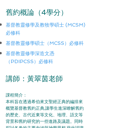
舊約概論（4學分）
基督教靈修學及教牧學碩士 (MCSM)
必修科
基督教靈修學碩士（MCSS）必修科
基督教靈修學深造文憑
（PDIPCSS）必修科
講師：
黃翠茵老師
課程簡介：
本科旨在透過希伯來⽂聖經正典的編排來
概覽基督教舊約正典,讓學⽣進深瞭解舊約
的歷史、古代近東等⽂化、地理、語⽂等
背景和舊約研究的⼀些進路及議題。同時