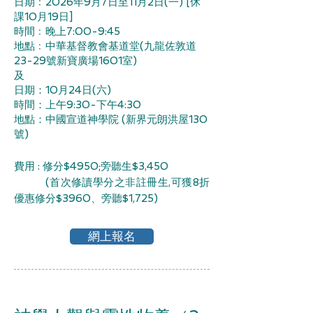
日期﹕2026年9月7日至11月2日(一) [休
課10月19日]
時間﹕晚上7:00-9:45
地點﹕中華基督教會基道堂(九龍佐敦道
23-29號新寶廣場1601室)
及
日期：10月24日(六)
時間：上午9:30-下午4:30
地點：中國宣道神學院 (新界元朗洪屋130
號)
費用 : 修分$4950;旁聽生$3,450
​ (首次修讀學分之非註冊生,可獲8折
優惠修分$3960、旁聽$1,725)
網上報名