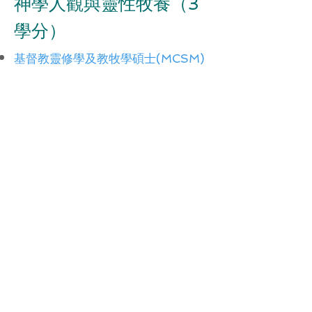
神學人觀與靈性牧養（3
學分）
基督教靈修學及教牧學碩士(MCSM)
必修科
基督教屬靈導引碩士（MCSD）
必修
科
基督教靈修學碩士（MCSS）選修科
基督教靈修學深造文憑
（PDIPCSS）選修科
講師：
陳凱欣院長
課程簡介：
二十世紀中期開始,西方就興起一股關注
「靈性」的熱潮;今天不少教會也越來越關
注「靈命培育」;只是,究竟甚麼是「靈