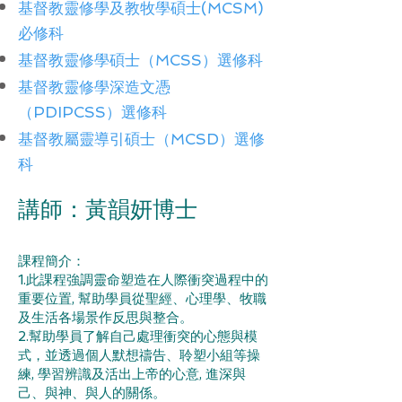
基督教靈修學及教牧學碩士(MCSM)
必修科
基督教靈修學碩士（MCSS）選修科
基督教靈修學深造文憑
（PDIPCSS）選修科
基督教屬靈導引碩士（MCSD）選修
科
講師：
黃韻妍博士
課程簡介：
1.此課程強調靈命塑造在人際衝突過程中的
重要位置, 幫助學員從聖經、心理學、牧職
及生活各場景作反思與整合。
2.幫助學員了解自己處理衝突的心態與模
式，並透過個人默想禱告、聆塑小組等操
練, 學習辨識及活出上帝的心意, 進深與
己、與神、與人的關係。