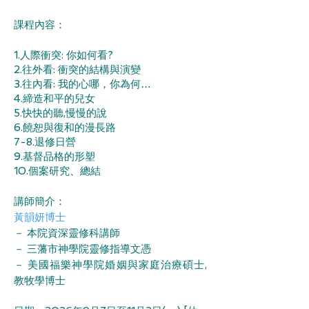
課程內容：
1.人際衝突: 你如何看?
2.往外看: 衝突的結構與演變
3.往內看: 我的心哪，你為何…
4.締造和平的兒女
5.快快的聽,慢慢的說
6.饒恕與復和的漫長路
7-8.退修日營
9.基督品格的形塑
10.個案研究、總結
講師簡介：
黃韻妍博士
－
本院資深靈修科講師
－
三藩市神學院靈修指導文憑
－
美國福樂神學院婚姻與家庭治療碩士,
教牧學博士