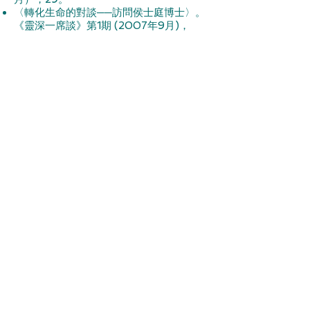
〈轉化生命的對談──訪問侯士庭博士〉。
《靈深一席談》第1期 (2007年9月)，
54-56。
〈心靈的季節〉。《中宣文集》第6期
（2006年1月），217-220。
​書評
評Pettit, Paul, ed.
Foundations of
Spiritual Formation: A Community
Approach to Becoming Like Christ
。
《中宣文集》第11期（2011年1月），
235-239。
於《中宣通訊》發表的文章
（從2010年起）