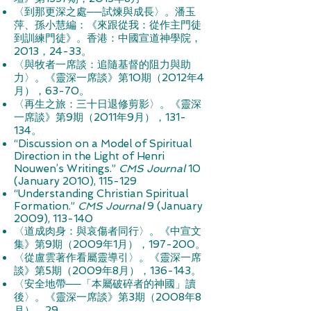
〈到那更深之處──試煉與成長〉。潘玉
萍、孫小慧編：《來跟從我：從作主門徒
到訓練門徒》。香港：中國宣道神學院，
2013，24-33。
〈與牧者一席談：追隨基督的阻力與助
力〉。《靈深一席談》第10期（2012年4
月），63-70。
〈再生之旅：三十日退修剪影〉。《靈深
一席談》第9期（2011年9月），131-
134。
“Discussion on a Model of Spiritual
Direction in the Light of Henri
Nouwen’s Writings.”
CMS Journal
10
(January 2010), 115-129
“Understanding Christian Spiritual
Formation.”
CMS Journal
9 (January
2009), 113-140
〈道成肉身：與哀傷者同行〉。《中宣文
集》第9期（2009年1月），197-200。
〈從盧雲著作看屬靈導引〉。《靈深一席
談》第5期（2009年8月），136-143。
〈安全地帶──「本屬破碎者的神國」讀
後〉。《靈深一席談》第3期（2008年8
月），29。