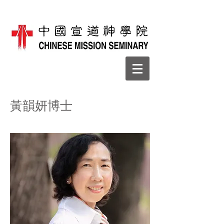
黃韻妍博士