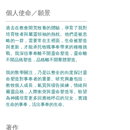
個人使命／願景
過去在教會開荒牧養的體驗，孕育了我對
培育牧者與屬靈領袖的熱枕。他們是被忽
略的一群，需要常在主裡面，生命被塑造
與更新，才能承托牧職事奉帶來的種種挑
戰。我深信事奉離不開靈命塑造，靈命離
不開品格塑造，品格離不開羣體塑造。
我的敎學關注，乃是以整全的向度探討靈
命塑造對事奉者的重要。研究興趣包括：
教牧個人成長，氣質與禱告操練，情緒與
屬靈品格，人際衝突與靈命塑造等。盼望
為神國培育更多回應祂呼召的兒女，實踐
生命的事奉，活出事奉的生命。
​
著作