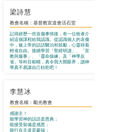
梁詩慧
教會名稱：基督教宣道會活石堂
記得經歷一些哀傷事情後，有一位牧者介
紹這個課程給我認識。從認識個人的哀傷
中，被上帝的話語醫治和鼓勵，心靈得着
輕省自由。接續學習「聖經研讀」、「宣
教與服事」、「靈命操練」及「神學反
省」等科目範疇，真令我大開眼界，讀神
學真不易讓自己枯乾吧！
李慧冰
教會名稱：勵光教會
感謝主！
能學習神的話語是恩典；
能接受裝備是感恩；
能行在主道是蒙福；