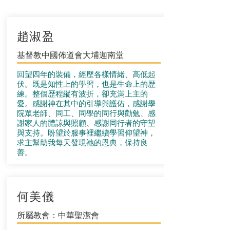
趙淑盈
基督教中國佈道會大埔迦南堂
回望四年的裝備，經歷各樣情緒、高低起
伏。既是知性上的學習，也是生命上的歴
練。整個歴程縱有波折，卻充滿上主的
愛。感謝神在其中的引導與護佑，感謝學
院眾老師、同工、同學的同行與勸勉、感
謝家人的體諒與照顧、感謝同行者的守望
與支持。盼望於服事裡繼續學習仰望神，
求主幫助我每天發現祂的恩典，保持良
善。
何美儀
所屬教會：中華聖潔會