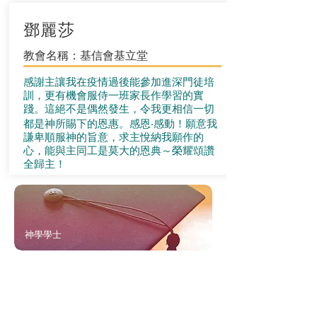
鄧麗莎
教會名稱：基信會基立堂
感謝主讓我在疫情過後能參加進深門徒培
訓，更有機會服侍一班家長作學習的實
踐。這絕不是偶然發生，令我更相信一切
都是神所賜下的恩惠。感恩‧感動！願意我
謙卑順服神的旨意，求主悅納我願作的
心，能與主同工是莫大的恩典～榮耀頌讚
全歸主！
神學學士