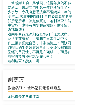
非常感謝主的一路帶領，這兩年真的不容
易過……曾經在門訓第一年尾段發生了不
少事故，令我有想過放棄不繼續第二年的
學習…..感謝主的憐憫！事情發展真的超乎
我所想所求！神是信實的，哈利路亞！當
中當然不少得有同學和范姑娘不斷守望、
為我祈禱！
這兩年令我最深刻就是學到「優先次序」
及「主前省察」，讓我在日常生活中和工
作上更多認識自己，非常感謝主！門訓同
時讓我的生命越來越自由，更令我知道讀
聖經的重要性，不再是在頭腦上，而是在
省察時常有神的話語在心中！
哈利路亞！讚美主啊！
劉燕芳
教會名稱： 金巴崙長老會耀道堂
金巴崙長老會耀道堂