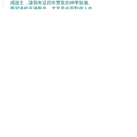
感謝主，讓我有這四年豐富的神學裝備。
學習過程充滿艱辛，尤其是在面對個人生
命時，更流下不少淚水，但這一切都是值
得的。透過這段旅程，我深深體會到將神
學知識與個人生命整合的重要，這是一生
的功課。
此外，我衷心感謝各位老師的悉心教導與
關顧，感謝教會、牧者們以及同學們一路
以來的支持、同行與守望。
基督教研究文憑