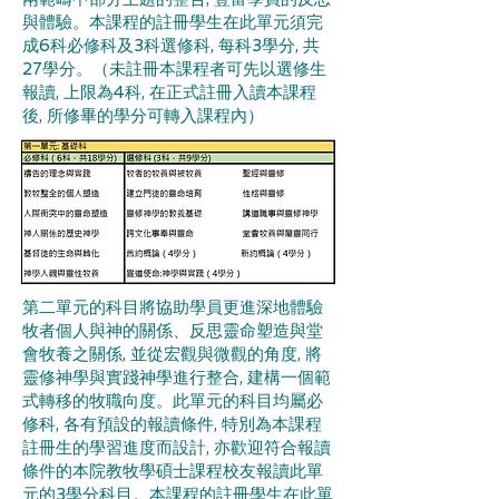
與體驗。本課程的註冊學生在此單元須完
成6科必修科及3科選修科, 每科3學分, 共
27學分。（未註冊本課程者可先以選修生
報讀, 上限為4科, 在正式註冊入讀本課程
後, 所修畢的學分可轉入課程內）
第二單元的科目將協助學員更進深地體驗
牧者個人與神的關係、反思靈命塑造與堂
會牧養之關係, 並從宏觀與微觀的角度, 將
靈修神學與實踐神學進行整合, 建構一個範
式轉移的牧職向度。此單元的科目均屬必
修科, 各有預設的報讀條件, 特別為本課程
註冊生的學習進度而設計, 亦歡迎符合報讀
條件的本院教牧學碩士課程校友報讀此單
元的3學分科目。本課程的註冊學生在此單