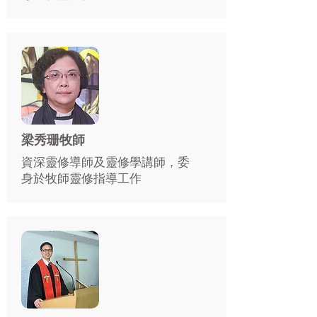
梁秀珊牧師
資深靈修導師及靈修學講師，委
身於牧師靈修指導工作