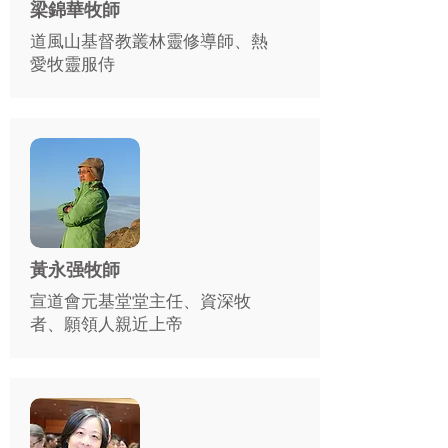
梁錦華牧師
道風山基督教叢林靈修導師、熱
愛牧靈服侍
黃永强牧師
宣道會元基堂堂主任、資深牧
者、願領人親近上帝