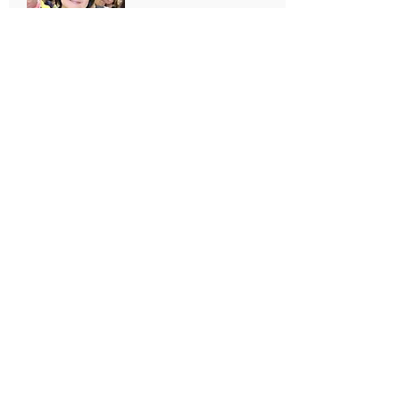
黃佩芳博士
資深靈修導師、信義宗神學院靈
修學訪問講師
黃韻妍博士
本院客席靈修神學講師、致力助
人重尋召命、活得豐盛