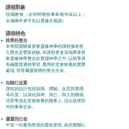
課程對象
現職教牧（全時間教牧事奉兩年或以上
​；
未
滿兩年者可
先以選修生報讀）
課程特色​
跨學科整合
本​學院開辦基督教靈修神學的課程擁有悠
久歷史及豐富經驗, 本課程更進深地將基督
教靈修神學整合於實踐神學之中, 以助學員
有融匯貫通的學習, 應用於堂會牧養的實際
處境, 培育屬靈群體的整全生命。
知驗行並重
課程的設計包括知識、體驗、反思與實踐
等向度，以深化與神、與己、與人的關係,
培育學員在堂會牧養的職事上, 活出從裡而
外的事奉生命。​
屬靈同行者
中宣一向重視學員的靈命塑造, 為切實關心