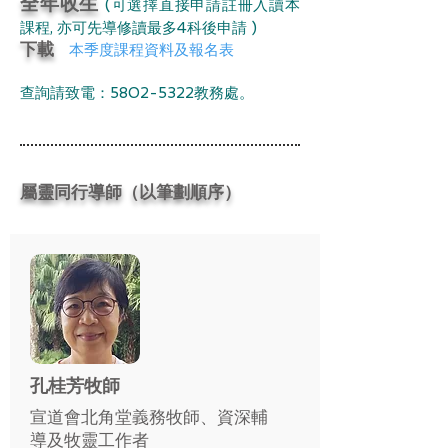
全年收生
(可選擇直接申請註冊入讀本
課程, 亦可先導修讀最多4科後申請 )
下載
本季度課程資料及報名表
查詢請致電：5802-5322教務處。
屬靈同行導師（以筆劃順序）
孔桂芳牧師
宣道會北角堂義務牧師、資深輔
導及牧靈工作者