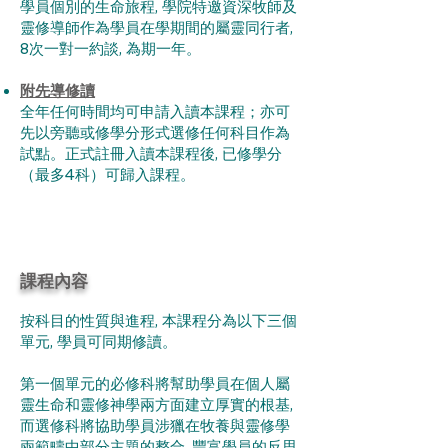
學員個別的生命旅程, 學院特邀資深牧師及
靈修導師作為學員在學期間的屬靈同行者,
8次一對一約談, 為期一年。​
附先導修讀
全年任何時間均可申請入讀本課程；亦可
先以旁聽或修學分形式選修任何科目作為
試點。正式註冊入讀本課程後, 已修學分
（最多4科）可歸入課程。​
課程內容
按科目的性質與進程, 本課程分為以下三個
單元, 學員可同期修讀。
第一個單元的必修科將幫助學員在個人屬
靈生命和靈修神學兩方面建立厚實的根基,
而選修科將協助學員涉獵在牧養與靈修學
兩範疇中部分主題的整合, 豐富學員的反思