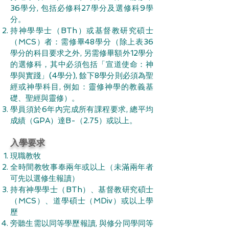
36學分, 包括必修科27學分及選修科9學
分。
持神學學士（BTh）或基督教研究碩士
（MCS）者：需修畢48學分（除上表36
學分的科目要求之外, 另需修畢額外12學分
的選修科，其中必須包括「宣道使命：神
學與實踐」(4學分), 餘下8學分則必須為聖
經或神學科目, 例如：靈修神學的教義基
礎、聖經與靈修）。
學員須於6年內完成所有課程要求, 總平均
成績（GPA）達B-（2.75）或以上。
入學要求
現職教牧
全時間教牧事奉兩年或以上（未滿兩年者
可先以選修生報讀）
持有神學學士（BTh）、基督教研究碩士
（MCS）、道學碩士（MDiv）或以上學
歷
旁聽生需以同等學歷報讀, 與修分同學同等