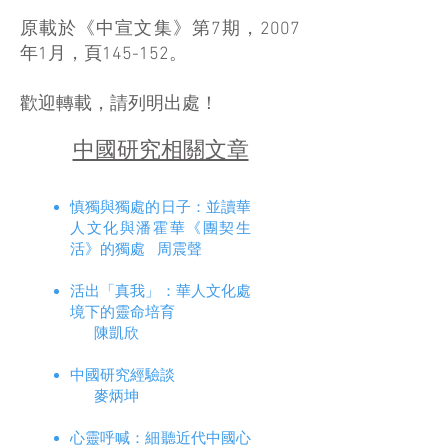
原載於《中宣文集》第7期，2007
年1月，頁145-152。
歡迎轉載，請列明出處！
中國研究相關文章
慎獨與獨處的日子：並讀華
人文化與潘霍華《團契生
活》的獨處 周震聲
活出「真我」：華人文化處
境下的靈命培育
陳凱欣
中國研究經驗談
麥炳坤
心靈呼喊：細聽近代中國心