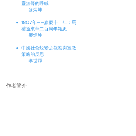
靈無聲的呼喊
麥炳坤
1807年——嘉慶十二年：馬
禮遜來華二百周年雜思
麥炳坤
中國社會蜕變之觀察與宣教
策略的反思
李世煇
​作者簡介
麥炳坤博士