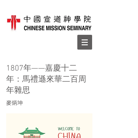
1807年——嘉慶十二
年：馬禮遜來華二百周
年雜思
麥炳坤