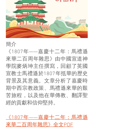
簡介
《1807年——嘉慶十二年：馬禮遜
來華二百周年雜思》由中國宣道神
學院麥炳坤主任撰寫，回顧了英國
宣教士馬禮遜於1807年抵華的歷史
背景及其意義。文章分析了嘉慶時
期中西宗教政策、馬禮遜來華的艱
苦旅程，以及他在華傳教、翻譯聖
經的貢獻和信仰堅持。
《1807年——嘉慶十二年：馬禮遜
來華二百周年雜思》全文PDF