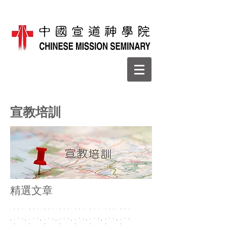
宣教培訓
​精選文章
愛
或
面
荒
愛
或
面
荒
愛
或
面
荒
愛
或
面
荒
愛
或
面
荒
愛
或
面
荒
愛
或
面
荒
愛
或
面
荒