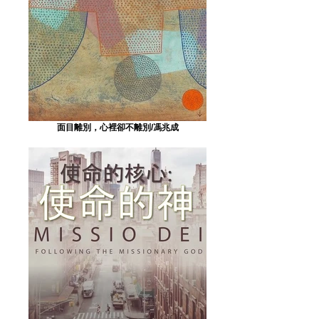
面目離別，心裡卻不離別/馮兆成