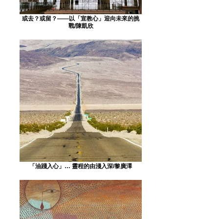
或去？或留？——以「宣教心」迎向未來的挑
戰/陳凱欣
「油踐入心」… 靈程的由淺入深/黎廣澤