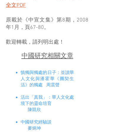
全文PDF
原載於《中宣文集》第8期，2008
年1月，頁67-80。
歡迎轉載，請列明出處！
中國研究相關文章
慎獨與獨處的日子：並讀華
人文化與潘霍華《團契生
活》的獨處 周震聲
活出「真我」：華人文化處
境下的靈命培育
陳凱欣
中國研究經驗談
麥炳坤