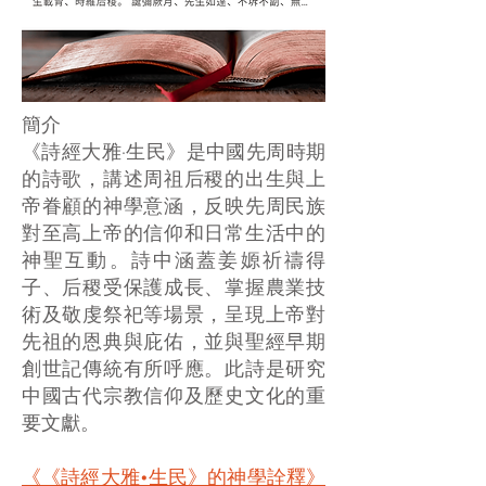
簡介
《詩經大雅·生民》是中國先周時期
的詩歌，講述周祖后稷的出生與上
帝眷顧的神學意涵，反映先周民族
對至高上帝的信仰和日常生活中的
神聖互動。詩中涵蓋姜嫄祈禱得
子、后稷受保護成長、掌握農業技
術及敬虔祭祀等場景，呈現上帝對
先祖的恩典與庇佑，並與聖經早期
創世記傳統有所呼應。此詩是研究
中國古代宗教信仰及歷史文化的重
要文獻。
《《詩經大雅•生民》的神學詮釋》