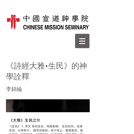
《詩經大雅•生民》的神
學詮釋
李錦綸