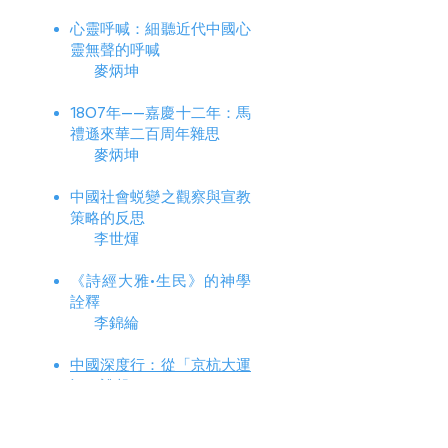
心靈呼喊：細聽近代中國心
靈無聲的呼喊
麥炳坤
1807年——嘉慶十二年：馬
禮遜來華二百周年雜思
麥炳坤
中國社會蜕變之觀察與宣教
策略的反思
李世煇
《詩經大雅•生民》的神學
詮釋
李錦綸
中國深度行：從「京杭大運
河」說起
陳笑娟