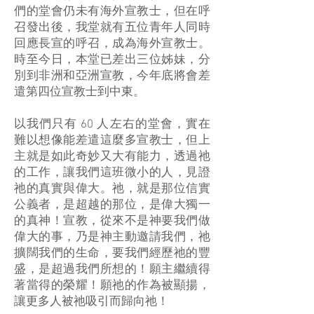
們的堂會仍未有海外宣教士，但在呼
召發出後，我堂就有五位青年人同時
回應長宣的呼召，成為海外宣教士。
時至今日，本堂已差出三位姊妹，分
別到非洲和亞洲宣教，今年底將會差
遣第四位宣教士到中東。
以我們只有 60 人左右的堂會，實在
難以想像能差遣這麼多宣教士，但上
主就是如此奇妙又大有能力，透過祂
的工作，讓我們這班微小的人，見證
祂的真實與偉大。祂，就是那位信實
公義者，是超越的那位，是偉大獨一
的真神！宣教，從來不是神要我們做
偉大的事，乃是神主動邀請我們，祂
擴闊我們的生命，要我們經歷祂的豐
盛，是超過我們所想的！願主繼續得
著當得的榮耀！願祂的作為被顯揚，
讓更多人被祂吸引而歸向祂！