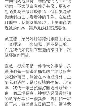
一同到內地服侍，雖然他們的生命很
幼嫩，不太明白宣教是甚麼，更沒有
想過要為神做甚麼事情，但我就是鼓
勵他們出去，看看神的作為。在這些
經歷中，我驚訝地發現，上主總會透
過祂的作為，讓弟兄姊妹更認識祂。
就這樣，弟兄姊妹認識到跟隨主不是
一套理論、一套知識，更不是口號，
而是我們如何活在聖靈的指引下，跟
隨耶穌作門徒。
宣教，從來不是一件偉大的事情，只
是我們每一位跟隨耶穌的門徒順服主
的召命而已，無論在本地或海外，主
要我們過的，是順服祂的生命。2016
年，我們一家已預備好離港出發到中
東一個工場長宣，神卻透過屬靈領袖
的教導分享和一個異夢，叫我們一家
留下來，做差遣支援的工作。當時我