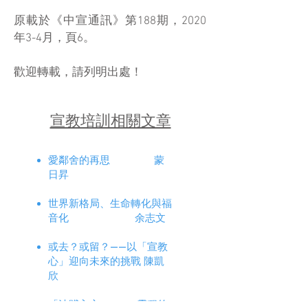
原載於《中宣通訊》第188期，2020
年3-4月，頁6。
​歡迎轉載，請列明出處！
宣教培訓相關文章
愛鄰舍的再思 蒙
日昇
世界新格局、生命轉化與福
音化 余志文
或去？或留？——以「宣教
心」迎向未來的挑戰 陳凱
欣
「油踐入心」… 靈程的