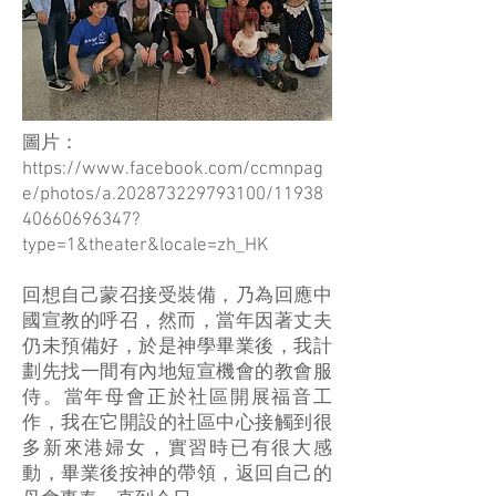
圖片：
https://www.facebook.com/ccmnpag
e/photos/a.202873229793100/11938
40660696347?
type=1&theater&locale=zh_HK
回想自己蒙召接受裝備，乃為回應中
國宣教的呼召，然而，當年因著丈夫
仍未預備好，於是神學畢業後，我計
劃先找一間有內地短宣機會的教會服
侍。當年母會正於社區開展福音工
作，我在它開設的社區中心接觸到很
多新來港婦女，實習時已有很大感
動，畢業後按神的帶領，返回自己的