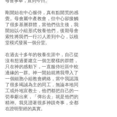
母會事奉，直到今日。
剛開始在中心服侍，真有點開荒的感
覺。母會屬中產教會，但中心卻接觸
了很多基層群體，當他們信主後，我
開始以小組形式牧養他們，後期母會
索性將我們一行20人差到中心，以植
堂模式發展一個分堂。
在過去十多年的牧養生涯中，自己從
沒有想過要建立一個怎麼樣的群體，
只在神的感動下，一直服侍社區中較
邊緣的一群。神一開始就將我帶入了
一個細胞小組教會網絡，當中我認識
了很多竭誠為主的同工，無論本地同
工或外地宣教士，他們都把自己的一
切奉獻出來，「俾出去」就是他們的
精神。我見證著很多神蹟奇事，全都
在證明聖經的真實。