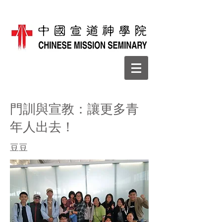
門訓與宣教：讓更多青
年人出去！
​豆豆