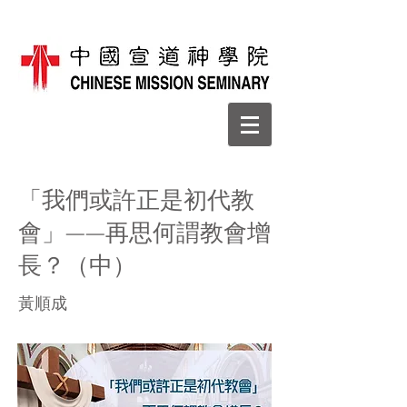
「我們或許正是初代教
會」——再思何謂教會增
長？（中）
黃順成