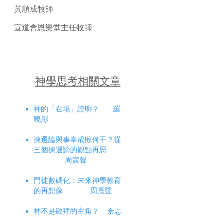
黃順成牧師
宣道會恩樂堂主任牧師
神學思考相關文章
神的「在場」證明？
羅
曉彤
揀選論與事奉成敗何干？從
三個揀選論的觀點再思
周震聲
門徒數碼化：未來神學教育
的再想像 周震聲
神不是敬拜的主角？ 余志