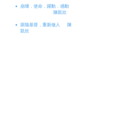
崩壞．使命．躍動．感動
陳凱欣
跟隨基督，重新做人 陳
凱欣
聖經乃上帝恩言的器皿鄧紹
光
罪為何不容輕視？ 麥
民（Mark R. McMinn）
浪子回頭的諾斯底教徒韋肯
斯（Steve Wilkens）