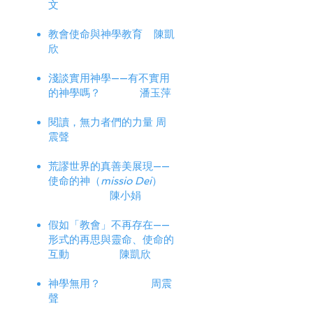
文
教會使命與神學教育 陳凱
欣
淺談實用神學——有不實用
的神學嗎？ 潘玉萍
閱讀，無力者們的力量 周
震聲
荒謬世界的真善美展現——
使命的神（
missio Dei
）
陳小娟
假如「教會」不再存在——
形式的再思與靈命、使命的
互動 陳凱欣
神學無用？ 周震
聲