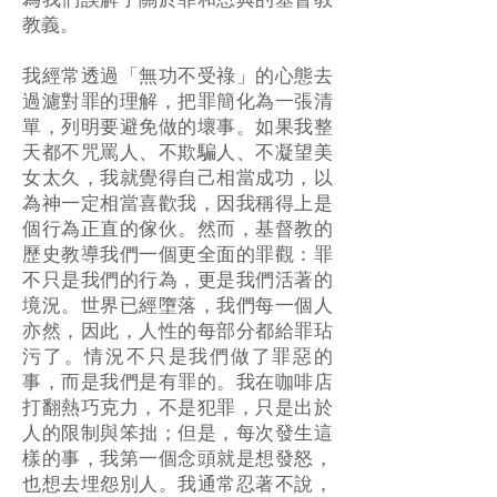
為我們誤解了關於罪和恩典的基督教
教義。
我經常透過「無功不受祿」的心態去
過濾對罪的理解，把罪簡化為一張清
單，列明要避免做的壞事。如果我整
天都不咒罵人、不欺騙人、不凝望美
女太久，我就覺得自己相當成功，以
為神一定相當喜歡我，因我稱得上是
個行為正直的傢伙。然而，基督教的
歷史教導我們一個更全面的罪觀：罪
不只是我們的行為，更是我們活著的
境況。世界已經墮落，我們每一個人
亦然，因此，人性的每部分都給罪玷
污了。情況不只是我們做了罪惡的
事，而是我們是有罪的。我在咖啡店
打翻熱巧克力，不是犯罪，只是出於
人的限制與笨拙；但是，每次發生這
樣的事，我第一個念頭就是想發怒，
也想去埋怨別人。我通常忍著不說，