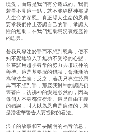
境況，而這是我們有分造成的。我們
若看不見這一點，就不能經歷神那賜
人生命的深恩。真正賜人生命的恩典
要求我們停止否認自己的罪，承認人
性的無助，在我們無助境況裏經歷神
的恩典。
若我只專注於罪而不想到恩典，便不
知不覺地陷入了無功不受祿的心態，
並嘗試用超乎尋常的努力去賺取神的
善待。這是基要派的錯誤，會漸漸淪
為律法主義；反之，若我只專注於恩
典而不想到罪，那麼我對神的認識仍
舊蒼白，彷彿神的愛是必然的，因為
每個人本身都值得愛。這是自由主義
的錯誤，叫人以為恩典是廉價的，就
是潘霍華警告人要提防的看法。
浪子的故事和它要闡明的福音信息，