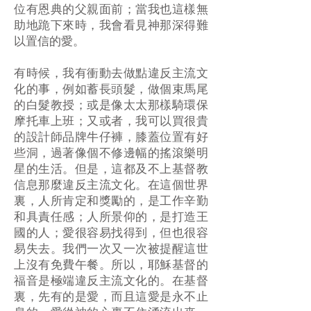
位有恩典的父親面前；當我也這樣無
助地跪下來時，我會看見神那深得難
以置信的愛。
有時候，我有衝動去做點違反主流文
化的事，例如蓄長頭髮，做個束馬尾
的白髮教授；或是像太太那樣騎環保
摩托車上班；又或者，我可以買很貴
的設計師品牌牛仔褲，膝蓋位置有好
些洞，過著像個不修邊幅的搖滾樂明
星的生活。但是，這都及不上基督教
信息那麼違反主流文化。在這個世界
裏，人所肯定和獎勵的，是工作辛勤
和具責任感；人所景仰的，是打造王
國的人；愛很容易找得到，但也很容
易失去。我們一次又一次被提醒這世
上沒有免費午餐。所以，耶穌基督的
福音是極端違反主流文化的。在基督
裏，先有的是愛，而且這愛是永不止