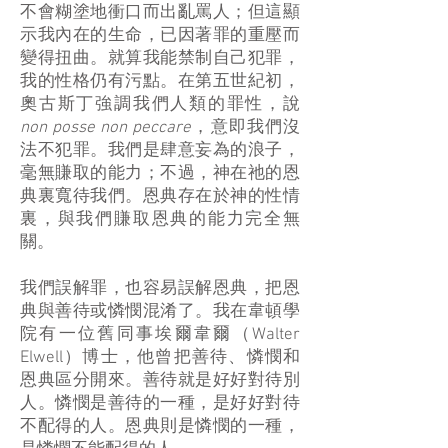
不會糊塗地衝口而出亂罵人；但這顯
示我內在的生命，已因著罪的重壓而
變得扭曲。就算我能禁制自己犯罪，
我的性格仍有污點。在第五世紀初，
奧古斯丁強調我們人類的罪性，說
non posse non peccare
，意即我們沒
法不犯罪。我們是肆意妄為的浪子，
毫無賺取的能力；不過，神在祂的恩
典裏寬待我們。恩典存在於神的性情
裏，與我們賺取恩典的能力完全無
關。
我們誤解罪，也容易誤解恩典，把恩
典與善待或憐憫混淆了。我在韋頓學
院有一位舊同事埃爾韋爾（Walter
Elwell）博士，他曾把善待、憐憫和
恩典區分開來。善待就是好好對待別
人。憐憫是善待的一種，是好好對待
不配得的人。恩典則是憐憫的一種，