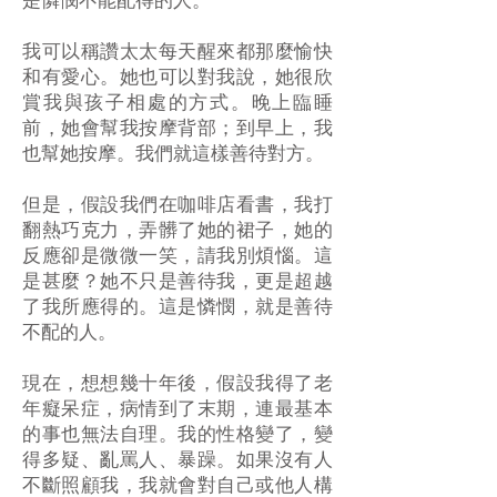
是憐憫不能配得的人。
我可以稱讚太太每天醒來都那麼愉快
和有愛心。她也可以對我說，她很欣
賞我與孩子相處的方式。晚上臨睡
前，她會幫我按摩背部；到早上，我
也幫她按摩。我們就這樣善待對方。
但是，假設我們在咖啡店看書，我打
翻熱巧克力，弄髒了她的裙子，她的
反應卻是微微一笑，請我別煩惱。這
是甚麼？她不只是善待我，更是超越
了我所應得的。這是憐憫，就是善待
不配的人。
現在，想想幾十年後，假設我得了老
年癡呆症，病情到了末期，連最基本
的事也無法自理。我的性格變了，變
得多疑、亂罵人、暴躁。如果沒有人
不斷照顧我，我就會對自己或他人構