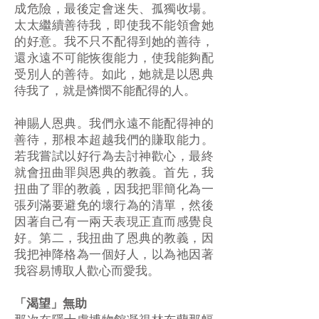
成危險，最後定會迷失、孤獨收場。
太太繼續善待我，即使我不能領會她
的好意。我不只不配得到她的善待，
還永遠不可能恢復能力，使我能夠配
受別人的善待。如此，她就是以恩典
待我了，就是憐憫不能配得的人。
神賜人恩典。我們永遠不能配得神的
善待，那根本超越我們的賺取能力。
若我嘗試以好行為去討神歡心，最終
就會扭曲罪與恩典的教義。首先，我
扭曲了罪的教義，因我把罪簡化為一
張列滿要避免的壞行為的清單，然後
因著自己有一兩天表現正直而感覺良
好。第二，我扭曲了恩典的教義，因
我把神降格為一個好人，以為祂因著
我容易博取人歡心而愛我。
「渴望」無助