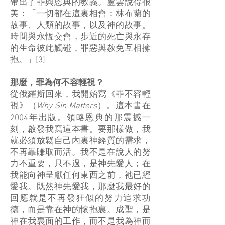
帶出了罪與恩典的教義。盧雲說得很
美：「一切都在這裏相會：林布蘭的
故事、人類的故事，以及神的故事。
時間與永恆交會，步近的死亡與永存
的生命彼此觸碰，罪惡與赦免互相擁
抱。」[3]
那麼，罪為何不容輕視？
從俄羅斯回來，我開始寫《罪不容輕
視》（
Why Sin Matters
）。這本書在
2004年出版。領略恩典的那震撼一
刻，啟發我寫這本書。要那樣做，我
就必須放鬆自己內裏神經質的需求，
不再靠賺取而活。我不是在說人的努
力不重要，只不過，是神先愛人；在
我能向神呈獻任何東西之前，祂已經
愛我。既然神先愛我，那麼我最好的
回應就是不再發狂似的努力追求功
德，而是靠在神的懷抱裏。成聖，是
神在我裏面的工作，而不是我為神而