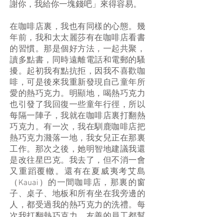
謝你，我給你一塊錢吧」來得容易。
在咖啡店裏，我也有同樣的心態。幾
年前，我和太太麗莎有在咖啡店看書
的習慣。那是個好方法，一起共聚，
讀多點書，同時遠離電話和電郵的騷
擾。起初我有點抗拒，因我不喜歡咖
啡，可是後來我重新發現自己童年所
愛的熱巧克力。明顯地，喝熱巧克力
也引發了我回復一些童年行徑，所以
每隔一陣子，我就在咖啡店裏打翻熱
巧克力。有一次，我在馴鹿咖啡店把
熱巧克力濺落一地，我女兒正在那裏
工作。那次之後，她明智地建議我還
是改往星巴克。我去了，但不消一會
又重蹈覆轍。還有在夏威夷考艾島
（Kauai）的一間咖啡店，那裏的窗
子、桌子、地板和所有坐在我旁邊的
人，都受過我的熱巧克力的洗禮。每
次我打翻熱巧克力，友善的員工都幫