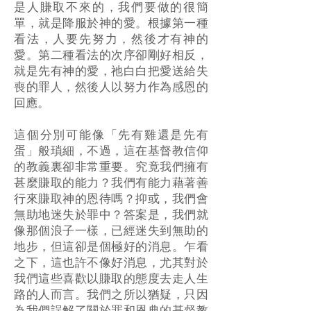
是人賺取不來的，我們要做的很簡
單，就是降服於神的愛。根據第一種
看法，人要先努力，然後才有神的
愛。第二種看法的次序卻剛好相反，
就是先有神的愛，祂白白把愛送給失
喪的罪人，然後人以努力作為感恩的
回應。
這個分別可能像「先有雞還是先有
蛋」般瑣細，不過，這在基督教信仰
的教義裏卻非常重要。究竟我們擁有
甚麼賺取的能力？我們有能力藉著善
行來賺取神的恩待嗎？抑或，我們會
無助地迷失於罪中？答案是，我們就
像那個浪子一樣，已經迷失到無助的
地步，但這卻是個極好的消息。乍看
之下，這也許不像好消息，尤其對於
我們這些喜歡以賺取的態度去走人生
路的人而言。我們之所以猶疑，只因