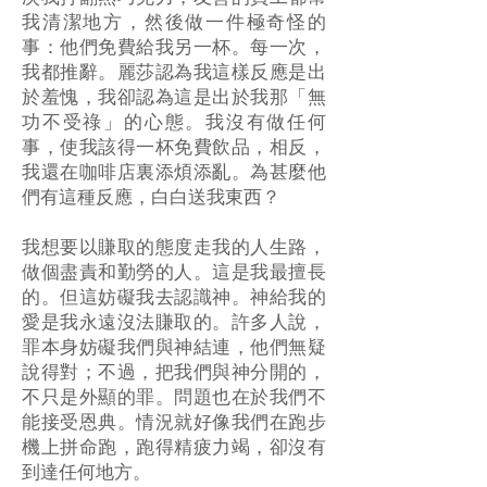
我清潔地方，然後做一件極奇怪的
事：他們免費給我另一杯。每一次，
我都推辭。麗莎認為我這樣反應是出
於羞愧，我卻認為這是出於我那「無
功不受祿」的心態。我沒有做任何
事，使我該得一杯免費飲品，相反，
我還在咖啡店裏添煩添亂。為甚麼他
們有這種反應，白白送我東西？
我想要以賺取的態度走我的人生路，
做個盡責和勤勞的人。這是我最擅長
的。但這妨礙我去認識神。神給我的
愛是我永遠沒法賺取的。許多人說，
罪本身妨礙我們與神結連，他們無疑
說得對；不過，把我們與神分開的，
不只是外顯的罪。問題也在於我們不
能接受恩典。情況就好像我們在跑步
機上拼命跑，跑得精疲力竭，卻沒有
到達任何地方。