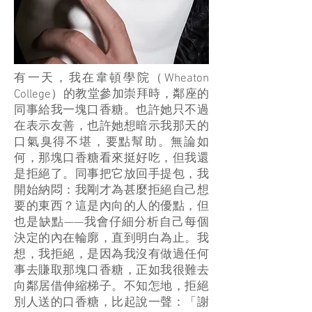
有一天，我在韋頓學院（Wheaton
College）的教堂參加崇拜時，鄰座的
同事給我一塊口香糖。也許她只不過
在表示友善，也許她想暗示我那天的
口氣臭得不堪，要點幫助。無論如
何，那塊口香糖看來挺好吃，但我還
是拒絕了。同事把它放回手提包，我
開始納悶：我剛才為甚麼拒絕自己想
要的東西？這是內向的人的優點，但
也是缺點——我會仔細分析自己每個
決定的內在輪廓，直到明白為止。我
想，我拒絕，是因為我沒有做過任何
事去賺取那塊口香糖，正如我很難去
向鄰居借伸縮梯子。不知怎地，拒絕
別人送的口香糖，比起說一聲：「謝