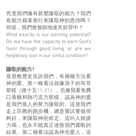
究竟我們擁有甚麼賺取的能力？我們
有能力藉著善行來賺取神的恩待嗎？
抑或，我們會無助地迷失於罪中？
What exactly is our earning potential?
Do we have the capacity to earn God's
favor through good living, or are we
helplessly lost in our sinful condition?
賺取的能力?
基督教歷史告訴我們，有兩種方法看
神的愛。第一種看法就像浪子的哥哥
那樣（路十五11-31），也像我看免費
口香糖和熱巧克力那樣，認為神的愛
是我們靠人的努力賺取的。這使我們
走上宗教的跑步機，總是嘗試要做得
夠好，來賺取神的肯定。這叫人精疲
力竭，也永不能真正達致我們冀盼的
結果。第二種看法認為神先愛人，這