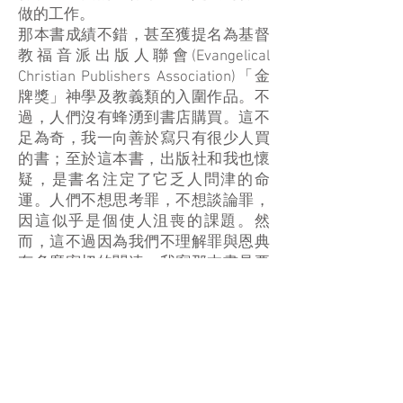
做的工作。
那本書成績不錯，甚至獲提名為基督
教福音派出版人聯會(Evangelical
Christian Publishers Association)「金
牌獎」神學及教義類的入圍作品。不
過，人們沒有蜂湧到書店購買。這不
足為奇，我一向善於寫只有很少人買
的書；至於這本書，出版社和我也懷
疑，是書名注定了它乏人問津的命
運。人們不想思考罪，不想談論罪，
因這似乎是個使人沮喪的課題。然
而，這不過因為我們不理解罪與恩典
有多麼密切的關連。我寫那本書是要
給人帶來盼望，而不是要教人沮喪。
不好好理解罪，我們就看不見神的恩
典有多深。大學教授兼聖公會牧師泰
勒（Barbara Brown Taylor）甚至提
出：「罪是我們唯一的盼望。」[4] 那
就是說，我們若不認罪，也就是把赦