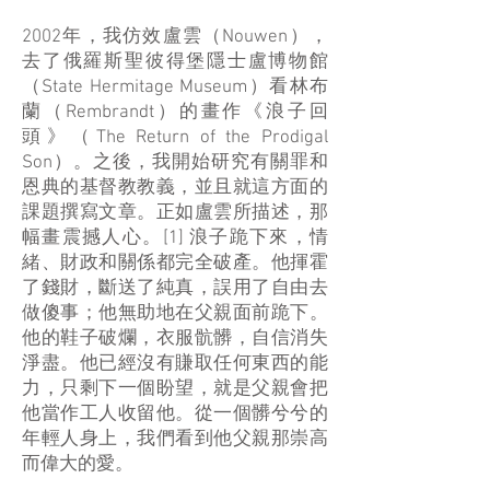
2002年，我仿效盧雲（Nouwen），
去了俄羅斯聖彼得堡隱士盧博物館
（State Hermitage Museum）看林布
蘭（Rembrandt）的畫作《浪子回
頭》（The Return of the Prodigal
Son）。之後，我開始研究有關罪和
恩典的基督教教義，並且就這方面的
課題撰寫文章。正如盧雲所描述，那
幅畫震撼人心。[1] 浪子跪下來，情
緒、財政和關係都完全破產。他揮霍
了錢財，斷送了純真，誤用了自由去
做傻事；他無助地在父親面前跪下。
他的鞋子破爛，衣服骯髒，自信消失
淨盡。他已經沒有賺取任何東西的能
力，只剩下一個盼望，就是父親會把
他當作工人收留他。從一個髒兮兮的
年輕人身上，我們看到他父親那崇高
而偉大的愛。