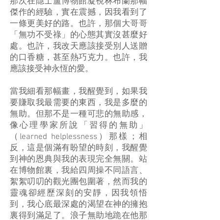
那次在隱士盧博物館凝視林布蘭那幅
傑作的經驗，實在震撼，因我看到了
一條更美好的路。也許，那個大哥哥
「無功不受祿」的心態其實沒甚麼好
處。也許，我改天應該接受別人送贈
的口香糖，甚至熱巧克力。也許，我
應該接受神永恆的愛。
當我細看那幅畫，我醒覺到，如果我
要賺取我最需要的東西，我是多麼的
無助。但那不是一種可悲的無助感，
像心理學家所說「習得的無助」
（learned helplessness）那樣；相
反，這是個滿有盼望的時刻，我醒覺
到神的恩典與我的表現完全無關。站
在博物館裏，我給四周操不同語言、
絮絮叨叨的觀光團包圍著，然而我的
靈魂卻經歷深刻的安靜，因我領悟
到，我心底最深處的渴望在神的擁抱
裏得到滿足了。浪子無助地跪在他那