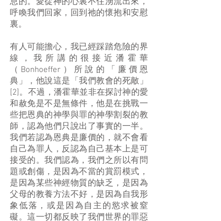
息的。愛從神的心裏不住湧流出來，
呼喚我們回家，回到祂的懷抱和安慰
裏。
有人可能擔心，我已經踩踏危險的界
線，我所講的很接近潘霍華
（Bonhoeffer）所說的「廉價恩
典」，他說這是「我們教會的死敵」
[2]。不過，潘霍華並非在探討神的愛
和赦免是不是無條件，他是在挑戰一
些把恩典的神學與罪的神學割裂的教
師，認為他們只說出了事實的一半。
我們若認為恩典是廉價的，就不會看
自己為罪人，反認為自己基本上是可
接受的。我們認為，我們之所以有問
題或創傷，是因為不當的賞罰模式，
是因為某些神經物質的缺乏，是因為
父母的教養方法不好，是因為自我形
象低落，或是因為自主的慾求被窒
礙。這一切都反映了我們世界的罪惡