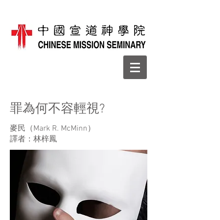
罪為何不容輕視?
麥民（Mark R. McMinn）
譯者：林梓鳳