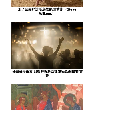
浪子回頭的諾斯底教徒/韋肯斯（Steve
Wilkens）
神學就是重索:以敬拜與教堂建築物為舉隅/周震
聲