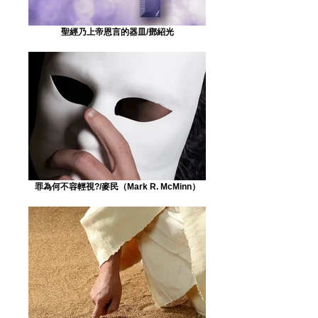
聖經乃上帝恩言的器皿/鄧紹光
罪為何不容輕視?/麥民（Mark R. McMinn）