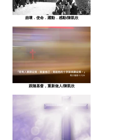
崩壞．使命．躍動．感動/陳凱欣
跟隨基督，重新做人/陳凱欣