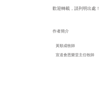
​歡迎轉載，請列明出處！
​作者簡介
黃順成牧師
宣道會恩樂堂主任牧師