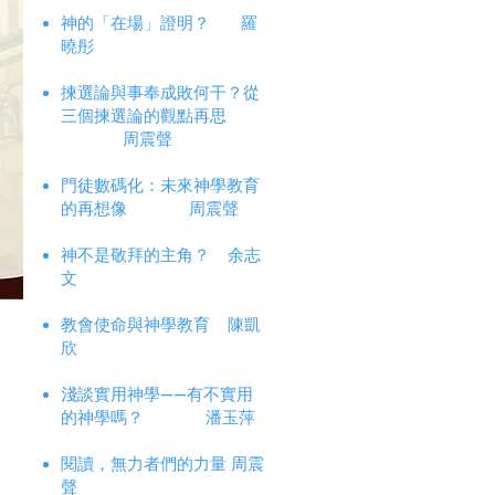
神的「在場」證明？
羅
曉彤
揀選論與事奉成敗何干？從
三個揀選論的觀點再思
周震聲
門徒數碼化：未來神學教育
的再想像 周震聲
神不是敬拜的主角？ 余志
文
教會使命與神學教育 陳凱
欣
淺談實用神學——有不實用
的神學嗎？ 潘玉萍
閱讀，無力者們的力量 周震
聲