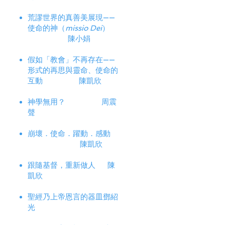
荒謬世界的真善美展現——
使命的神（
missio Dei
）
陳小娟
假如「教會」不再存在——
形式的再思與靈命、使命的
互動 陳凱欣
神學無用？ 周震
聲
崩壞．使命．躍動．感動
陳凱欣
跟隨基督，重新做人 陳
凱欣
聖經乃上帝恩言的器皿鄧紹
光