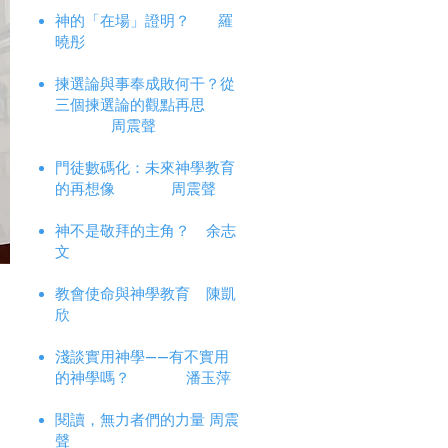
神的「在場」證明？
羅
曉彤
揀選論與事奉成敗何干？從
三個揀選論的觀點再思
周震聲
門徒數碼化：未來神學教育
的再想像 周震聲
神不是敬拜的主角？ 余志
文
教會使命與神學教育 陳凱
欣
淺談實用神學——有不實用
的神學嗎？ 潘玉萍
閱讀，無力者們的力量 周震
聲