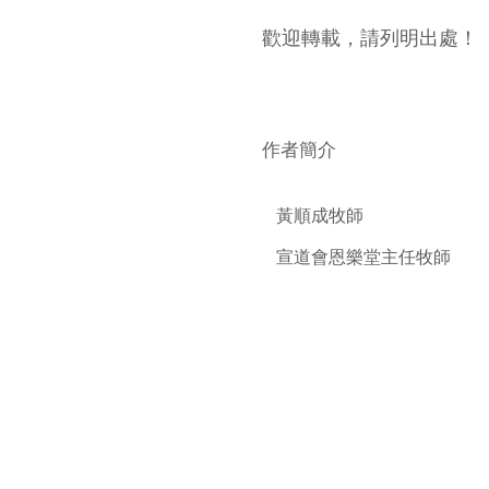
​歡迎轉載，請列明出處！
​作者簡介
黃順成牧師
宣道會恩樂堂主任牧師