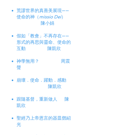
荒謬世界的真善美展現——
使命的神（
missio Dei
）
陳小娟
假如「教會」不再存在——
形式的再思與靈命、使命的
互動 陳凱欣
神學無用？ 周震
聲
崩壞．使命．躍動．感動
陳凱欣
跟隨基督，重新做人 陳
凱欣
聖經乃上帝恩言的器皿鄧紹
光