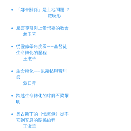
「鄰舍關係」是土地問題 ？
羅曉彤
屬靈導引與上帝想要的教會
賴玉芳
從靈修學角度看——基督徒
生命轉化的歷程
王淑華
生命轉化——以斯帖與普珥
節
蒙日昇
跨越生命轉化的絆腳石
梁耀
明
奧古斯丁的《懺悔錄》從不
安到安息的關係旅程
王淑華