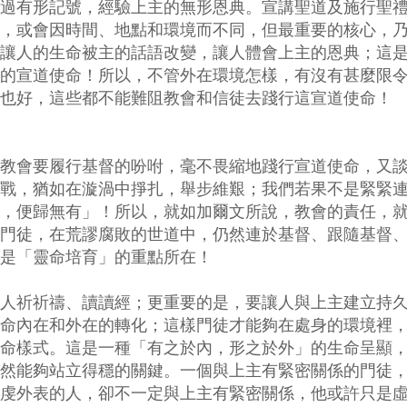
過有形記號，經驗上主的無形恩典。宣講聖道及施行聖
，或會因時間、地點和環境而不同，但最重要的核心，
讓人的生命被主的話語改變，讓人體會上主的恩典；這
的宣道使命！所以，不管外在環境怎樣，有沒有甚麼限
也好，這些都不能難阻教會和信徒去踐行這宣道使命！
教會要履行基督的吩咐，毫不畏縮地踐行宣道使命，又
戰，猶如在漩渦中掙扎，舉步維艱；我們若果不是緊緊
，便歸無有」！所以，就如加爾文所說，教會的責任，
門徒，在荒謬腐敗的世道中，仍然連於基督、跟隨基督
是「靈命培育」的重點所在！
人祈祈禱、讀讀經；更重要的是，要讓人與上主建立持
命內在和外在的轉化；這樣門徒才能夠在處身的環境裡
命樣式。這是一種「有之於內，形之於外」的生命呈顯
然能夠站立得穩的關鍵。一個與上主有緊密關係的門徒
虔外表的人，卻不一定與上主有緊密關係，他或許只是