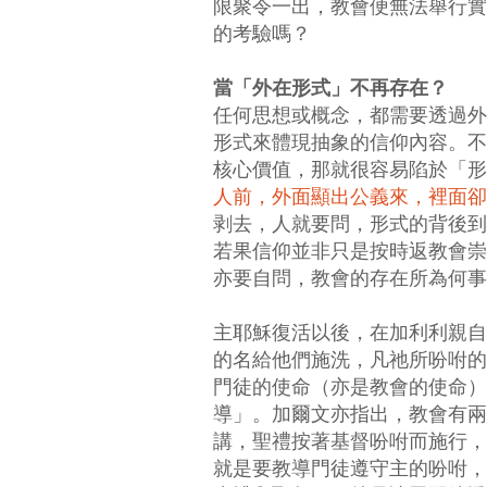
限聚令一出，教會便無法舉行實
的考驗嗎？
當「外在形式」不再存在？
任何思想或概念，都需要透過外
形式來體現抽象的信仰內容。不
核心價值，那就很容易陷於「形
人前，外面顯出公義來，裡面卻
剥去，人就要問，形式的背後到
若果信仰並非只是按時返教會崇
亦要自問，教會的存在所為何事
主耶穌復活以後，在加利利親自
的名給他們施洗，凡祂所吩咐的，
門徒的使命（亦是教會的使命）
導」。加爾文亦指出，教會有兩
講，聖禮按著基督吩咐而施行，
就是要教導門徒遵守主的吩咐，