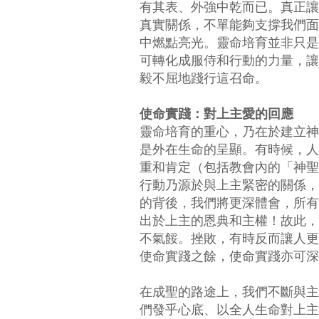
有其表、外強中乾而已。真正讓
真實關係，不單能夠支撐我們面
中燃點亮光。靈命培育並非只是
可轉化成服侍和行動的力量，讓
毅不屈地踐行這召命。
使命實踐：對上主愛的回應
靈命培育的重心，乃在於建立神
是外在生命的呈顯。有時候，人
重和肯定（包括教會內的「神聖
行動乃源於與上主緊密的關係，
的背後，我們將更深體會，所有
出於上主的恩典和主權！故此，
不氣餒。挫敗，有時反而讓人更
使命實踐之餘，使命實踐亦可深
在成聖的路途上，我們不斷與主
們發乎心底、以全人生命對上主