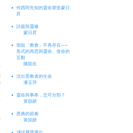
何西阿先知的靈命塑造
蒙日
昇
詩篇與靈修
蒙日昇
假如「教會」不再存在——
形式的再思與靈命、使命的
互動
陳凱欣
有
和
活出受教者的生命
潘玉萍
崇
靈命與事奉，怎可分割？
更
黃韻妍
恩典的節奏
否
黃韻妍
，
淺談屬靈導引