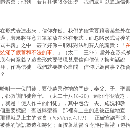
體聚會；他朝，若有其他限令出現，我們還可以通過信
在形式表達出來，信仰亦然。我們的確需要藉著某些外
過，若果將注意力單單放在外在形式，而忽略形式背後
式主義」之中，甚至好像主耶穌對法利賽人的譴責：「
裝滿了假善和不法的事。
」（太二十三28）當外在形式
底有何意義？這些形式要體現甚麼信仰價值？換句話說
拜，作為信徒，我們就要撫心自問，信仰所為何事？教
？
吩咐十一位門徒，要使萬民作祂的門徒，奉父、子、聖
都教訓門徒遵守。（太二十八18-20） 這吩咐很清楚，
，就是「使人作主的門徒」，其中包含「去、施洗和教
個重要標記：聖道與聖禮；那裡有上主的道被正確地宣
那裡就是上主的教會（
Institute
, 4.1.9）。正確宣講聖道
被祂的話語塑造和轉化；而按著基督吩咐施行聖禮（包