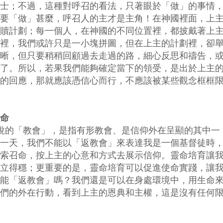
士；不過，這種對呼召的看法，只著眼於「做」的事情
要「做」甚麼，呼召人的主才是主角！在神國裡面，上
贖計劃；每一個人，在神國的不同位置裡，都披戴著上
裡，我們或許只是一小塊拼圖，但在上主的計劃裡，卻
晰，但只要稍稍回顧過去走過的路，細心反思和禱告，
了。所以，若果我們能夠確定當下的領受，是出於上主
的回應，那就應該憑信心而行，不應該被某些觀念框框
命
裡說的「教會」，是指有形教會、是信仰外在呈顯的其中一
一天，我們不能以「返教會」來表達我是一個基督徒時
索召命，按上主的心意和方式去展示信仰。靈命培育讓
立得穩；更重要的是，靈命培育可以促進使命實踐，讓
能「返教會」嗎？我們還是可以在身處環境中，用生命
們的外在行動，看到上主的恩典和主權，這是沒有任何