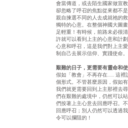
會當傳道，或去陌生國家做宣教
卻忽略了呼召的焦點從來都不是
親自揀選不同的人去成就祂的救
獨特的心意。在整個神國大圖畫
足輕重！有時候，前路未必很清
許就可以看到上主的心意和計劃
心意和呼召，這是我們對上主愛
制自己去展示信仰、實踐使命。
艱難的日子，更需要有靈命和使
假如「教會」不再存在…… 這
個形式。不管甚麼原因，假如有
我們就更需要回到上主那裡去尋
們在艱難的處境中，仍然可以站
們按著上主心意去回應呼召。不
回應呼召；別人仍然可以透過我
令可以攔阻的！