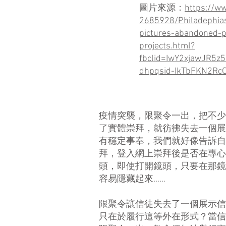
​圖片來源：
https://ww
2685928/Philadephias
pictures-abandoned-p
projects.html?
fbclid=IwY2xjawJR5
dhpqsid-IkTbFKN2Rc
疫情突襲，限聚令一出，把不少
了實體崇拜，就彷彿失去一個展
有穩定事奉，我們就好像告訴自
拜，登入網上崇拜後是否在專心
頭，即使打開鏡頭，只要在那鏡
容易隱藏起來……
限聚令讓信徒失去了一個展示信
只在於履行這等外在形式？當信