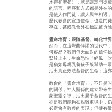
水禮和聖餐），就是讓眾門徒透
的語言、程序和方式都是外在的
是使人作門徒，讓人與主相遇，
歷代教會的宣道使命，也是門徒
存在，甚或教會外在標誌被拆除
靈命培育：跟隨基督、轉化世界
然而，在這彎曲悖謬的世代中，
何容易？我們每天面對的信仰挑
繫於上主，生命恐怕「經風一吹
是猶如母親乳養孩子般幫助一眾
活出真正效法基督的生命；這亦
教會的「靈命培育」，不只是叫
的關係，神人關係的建立帶來生
蒙聖靈引導，活出屬乎基督的生
亦是我們能夠在艱難處境中，仍
必定會有敬虔的表現；但擁有敬