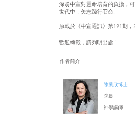
深盼中宣對靈命培育的負擔，可
世代中，矢志踐行召命。
原載於《中宣通訊》第191期，20
​歡迎轉載，請列明出處！
​作者簡介
陳凱欣博士
​院長
神學講師