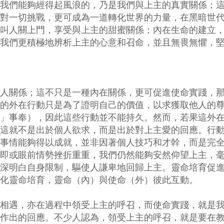
我們能夠經得起風浪的，乃是我們與上主的真實關係；
對一切挑戰，更可成為一道轉化世界的力量，在黑暗世
叫人關上門，享受與上主的甜蜜關係；內在生命的建立
我們更積極地辨析上主的心意和召命，並且無畏無懼，
人關係；這不只是一種內在關係，更可促進使命實踐，
的外在行動只是為了證明自己的價值，以求獲取他人的
」事奉），因此這些行動並不能持久。然而，若果這外
這就不是出於個人欲求，而是出於對上主愛的回應。行
事情能夠得以成就，並非因著個人技巧和才幹，而是完
即或眼前情勢挫折重重，我們仍然能夠安然仰望上主，
深明白自身限制，驅使人謙卑地回歸上主。靈命培育促
化靈命培育，靈命（內）與使命（外）彼此互動。
相遇，亦在過程中領受上主的呼召，而使命實踐，就是
作出的回應。不少人認為，領受上主的呼召，就是要在