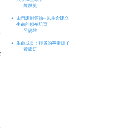
仰
陳群英
由門訓到領袖—以生命建立
生命的領袖培育
呂慶雄
在
的
生命成長：輕省的事奉擔子
在
黃韻妍
被
，
會
靈
，
括