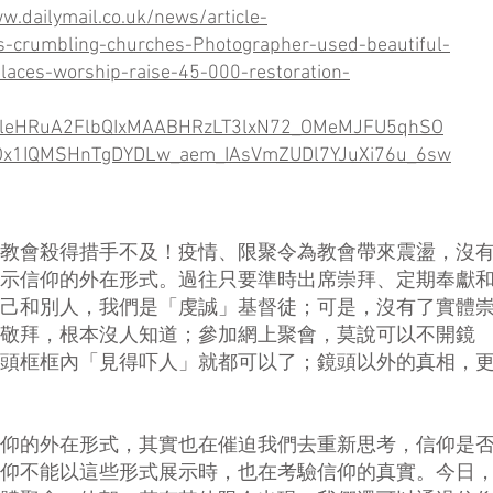
w.dailymail.co.uk/news/article-
-crumbling-churches-Photographer-used-beautiful-
laces-worship-raise-45-000-restoration-
z5leHRuA2FlbQIxMAABHRzLT3lxN72_OMeMJFU5qhSO
Ox1IQMSHnTgDYDLw_aem_IAsVmZUDl7YJuXi76u_6sw
教會殺得措手不及！疫情、限聚令為教會帶來震盪，沒
示信仰的外在形式。過往只要準時出席崇拜、定期奉獻
己和別人，我們是「虔誠」基督徒；可是，沒有了實體
敬拜，根本沒人知道；參加網上聚會，莫說可以不開鏡
頭框框內「見得吓人」就都可以了；鏡頭以外的真相，
仰的外在形式，其實也在催迫我們去重新思考，信仰是
仰不能以這些形式展示時，也在考驗信仰的真實。今日