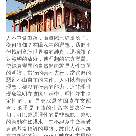
人不單會墮落，而實際已經墮落了。
從何得知？在隱私中的遐想，我們不
但找到童話世界般的純真，還摻雜了
對慾望的放縱，使理想的純真變質。
使純真變異的自然傾向就是人性墮落
的明證，當行的善不去行，當逃避的
惡卻不由自主的去作。人可以有善的
理想，卻沒有行善的能力，這非理性
現象說明在實際生活中，理性並非決
定性的，而是更深層的因素在支配
著：似乎是扭曲的生命本質決定一
切，可以越過理性的是非規範，越軌
的衝動有如洪水，在不經意中會衝破
道德基堤預設的界限，故此人在不經