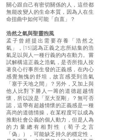
關心跟自己有密切關係的人，這些都
無能改變人的生命本質，因為人在生
命扭曲中如何可能「自直」？
浩然之氣與聖靈煦風
孟子曾經提出需要存養「浩然之
氣」，[15]認為正義之志所結集的浩
氣足以與人一種行義的內在動力。嘗
試解構這正義之浩氣，是否所指人按
著良心行事所生發的正義感，在內心
感覺無愧的舒坦，故言感受到浩氣
「塞于天地之間」？另外，又加上與
他人比對下勝人一籌的道德超越情
懷，所以說是「至大至剛」？無可否
認，這帶有超越情懷的正義感是一種
高尚的道德情操，在某程度可以成為
推動社會公義的個人動力，但是人為
的力量總有相對性（荀子之言
「偽」），可能缺乏持久的穩定性，