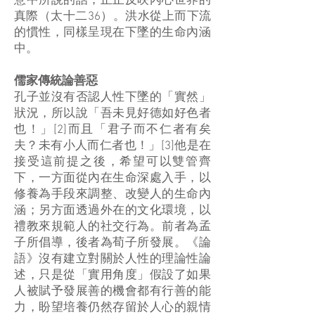
意中所說的話，正正反映內心世界的
真際（太十二36）。洪水從上而下流
的慣性，同樣呈現在下墜的生命內涵
中。
儒家傳統論善惡
孔子並沒有否認人性下墜的「實然」
狀況，所以說「吾未見好德如好色者
也！」[2]而且「君子而不仁者有矣
夫？未有小人而仁者也！」[3]他是在
接受這前提之後，希望可以雙管齊
下，一方面從內在生命深處入手，以
修養為手段來調整、改變人的生命內
涵；另方面透過外在的文化環境，以
禮教來規範人的社交行為。前者為孟
子所倡導，後者為荀子所發展。《論
語》沒有建立對關於人性的理論性論
述，只是從「實用角度」假設了如果
人被賦予發展善的機會都有行善的能
力，盼望培養仍然存留於人心的親情