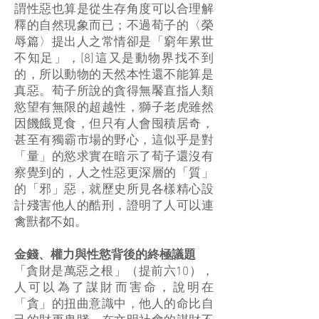
謂性惡也算是從生存角度可以合理解
釋的自然現象而已；不過荀子的〈榮
辱篇〉提出人之常情卻是「窮年累世
不知足」，[8]這又是動物界找不到
的，所以動物的天然本性還不能算是
真惡。荀子所說的貪得無饜直指人類
慾望有無限的超越性，獅子老虎雖然
因饑餓覓食，但只有人會囤積居奇，
甚至有獨霸市場的野心，這似乎是對
「量」的慾求實在暗示了荀子還沒有
察覺到的，人之性惡更深層的「質」
的「邪」惡，就歷史所見各樣精心設
計殘害他人的酷刑，證明了人可以連
禽獸都不如。
金錢、權力與性慾背後的終極議題
「貪財是萬惡之根」（提前六10），
人可以為了謀財而害命，說明在
「貪」的扭曲意識中，他人的命比自