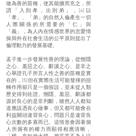
做為善的苗種，使其能擴而充之，所
謂「入則孝，出則弟」，[4]以
「孝」、「弟」的自然人倫產生一切
人際關係的所需要的「仁」與
「義」，為人內在情感世界的忠愛情
操與外在社會生活的公平原則提出了
倫理動力的發展基礎。
孟子進一步發展性善的理論，從惻隱
之心、羞惡之心、辭讓之心、是非之
心舉證孔子所言人性之善的苗種是實
在的，[5]但在實際生活可能發揮的扭
轉作用卻只是一個假設，並未從人類
歷史得到佐證。惻隱、羞惡、辭讓都
源於良心的是非判斷，雖然人人都知
道應該憑良心做事，但又都可能會在
利益關頭違背良心，問題只是違背良
心次數的多寡而已。這情形會因著個
人所握有的權力而顯得相應清晰，