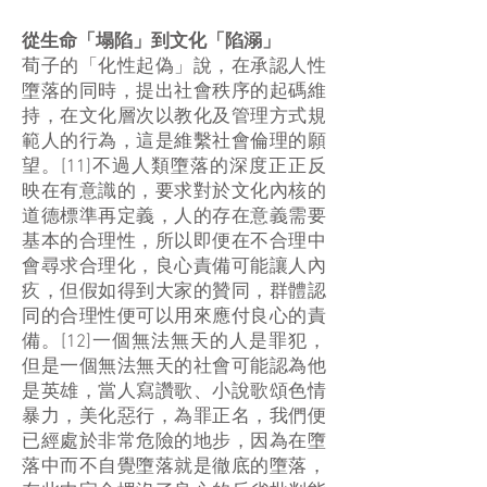
從生命「塌陷」到文化「陷溺」
荀子的「化性起偽」說，在承認人性
墮落的同時，提出社會秩序的起碼維
持，在文化層次以教化及管理方式規
範人的行為，這是維繫社會倫理的願
望。[11]不過人類墮落的深度正正反
映在有意識的，要求對於文化內核的
道德標準再定義，人的存在意義需要
基本的合理性，所以即便在不合理中
會尋求合理化，良心責備可能讓人內
疚，但假如得到大家的贊同，群體認
同的合理性便可以用來應付良心的責
備。[12]一個無法無天的人是罪犯，
但是一個無法無天的社會可能認為他
是英雄，當人寫讚歌、小說歌頌色情
暴力，美化惡行，為罪正名，我們便
已經處於非常危險的地步，因為在墮
落中而不自覺墮落就是徹底的墮落，