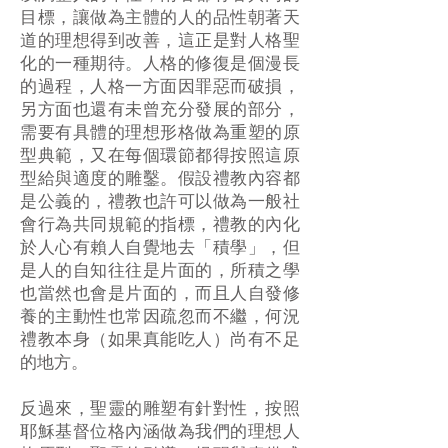
目標，讓做為主體的人的品性朝著天
道的理想得到改善，這正是對人格聖
化的一種期待。人格的修復是個漫長
的過程，人格一方面因罪惡而破損，
另方面也還有未曾充分發展的部分，
需要有具體的理想形格做為重塑的原
型典範，又在每個環節都得按照這原
型給與適度的雕鑿。假設禮教內容都
是公義的，禮教也許可以做為一般社
會行為共同規範的指標，禮教的內化
於人心有賴人自覺地去「積學」，但
是人的自知往往是片面的，所積之學
也當然也會是片面的，而且人自發修
養的主動性也常因疏忽而不繼，何況
禮教本身（如果真能吃人）尚有不足
的地方。
反過來，聖靈的雕塑有針對性，按照
耶穌基督位格內涵做為我們的理想人