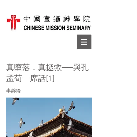
真墮落．真拯救──與孔
孟荀一席話[1]
李錦綸