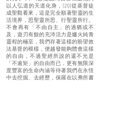
以人弘道的天道化身，[20]從基督徒
成聖觀看來，這是完全順著聖靈的生
活境界，思聖靈所思、行聖靈所行。
不會再有「不由自主」的過猶或不
及，遊刃有餘的充沛活力是爐火純青
靈程的極至，我們存著這樣的盼望效
法基督的模樣，便越發能夠體會這樣
的自由，不過聖經所說的還不光是
「不逾矩」的自由而已，更有無限深
度豐富的生命內涵等待著我們在永恆
中去挖掘、去經歷，保羅在以弗所書
三章18至19節以「何等長闊高深」來
形容語言無法言說的豐盛，然而這
「過於人所能測度的」生命內容必須
在基督裏的愛才能體現；或者說，在
聖道基督做為理想人格原型的「矩」
中存活，便得著上帝真理規範內的真
自由，自由不再是「自定規範」的
auto-nomy，而是向上帝開敞的「中