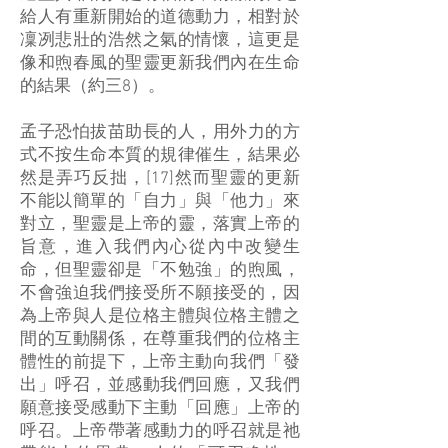
給人有重新開始的道德動力，相對於
凜冽悲壯的浩然之氣的情懷，這更是
像和煦春風的聖靈更新我們內在生命
的結果（約三8）。
孟子恐怕拔苗助長的人，用外力的方
式不按生命本質的規律催生，結果必
然是弄巧反拙，[17]然而聖靈的更新
不能以簡單的「自力」與「他力」來
對立，聖靈是上帝的靈，落實上帝的
旨意，進入我們內心從內中改變生
命，但聖靈卻是「不勉強」的煦風，
不會強迫我們接受所不願接受的，因
為上帝與人是位格主體與位格主體之
間的互動關係，在尊重我們的位格主
體性的前提下，上帝主動向我們「發
出」呼召，並感動我們回應，又我們
願意接受感動下主動「回應」上帝的
呼召。上帝帶著感動力的呼召就是祂