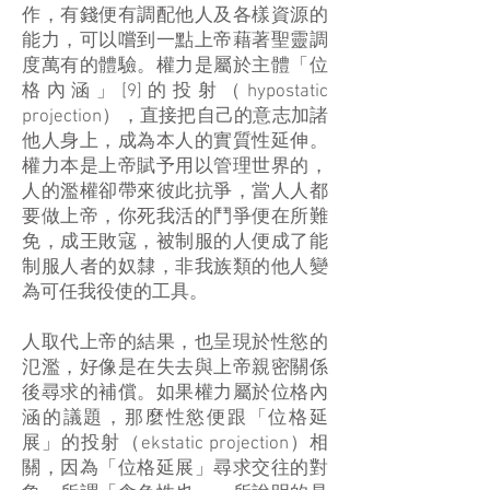
作，有錢便有調配他人及各樣資源的
能力，可以嚐到一點上帝藉著聖靈調
度萬有的體驗。權力是屬於主體「位
格內涵」[9]的投射（hypostatic
projection），直接把自己的意志加諸
他人身上，成為本人的實質性延伸。
權力本是上帝賦予用以管理世界的，
人的濫權卻帶來彼此抗爭，當人人都
要做上帝，你死我活的鬥爭便在所難
免，成王敗寇，被制服的人便成了能
制服人者的奴隸，非我族類的他人變
為可任我役使的工具。
人取代上帝的結果，也呈現於性慾的
氾濫，好像是在失去與上帝親密關係
後尋求的補償。如果權力屬於位格內
涵的議題，那麼性慾便跟「位格延
展」的投射（ekstatic projection）相
關，因為「位格延展」尋求交往的對