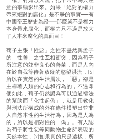
「權」有如放大鏡，把平常不為人注
意的事顯影出來。如果「絕對的權力
帶來絕對的腐化」是不爭的事實──有
中國帝王歷史為證──那麼就不是權力
本身帶來腐化，而權力只不過是放大
了人本來腐化的真面目！
荀子主張「性惡」之性不盡然與孟子
的「性善」之性互相衝突，因為荀子
所注意的並非良心的善苗，而是人內
在於自我等待著放縱的慾望洪流，[6]
所以在實然的生活層次，「惡」卻是
主導著人類的心志和行為的，不過即
便如此，荀子仍然認為可以通過禮法
的幫助而「化性起偽」，就是用教化
與刑法所構成的外在條件模塑出並非
人自然本性的生活行為，因為是人為
的，所以是相對性的「偽」。有人認
為荀子將性惡等同動物生命所表現的
天然本性，[7]如果真的只是這樣，所