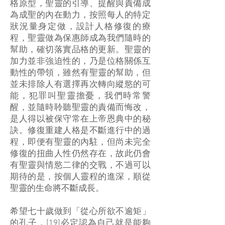
格原型，聖靈的引導、提醒與責備成
為成聖的內在動力，按照每人的特定
狀況量身定做，設計人格修復的療
程，聖靈做為保惠師成為我們隨時的
幫助，確切落實品格的更新。聖靈的
加力並非強迫性的，乃是位格關係互
動性的帶領，雖然有聖靈的幫助，但
並未排除人有選擇再次轉向縱慾的可
能，犯罪叫聖靈擔憂，我們時常警
醒，並隨時聆聽聖靈的責備而悔改，
是人得以被保守常在上帝恩典中的秘
訣。修復重建人格是不斷進行中的過
程，即便有聖靈的內駐，但尚未完全
修復的扭曲人性仍然存在，故此仍會
有聖靈與情慾二律的交戰，不過可以
期待的是，按個人靈程的進深，順從
聖靈的生命將不斷成長。
希望七十歲做到「從心所欲不逾矩」
的孔子，[19]必定認為自己就是能夠