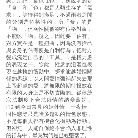
象。所謂「食色性也」，所說明的是
「食」和「色」都是人類生存的「需
求」，等待得到滿足，不過兩者之間
的分別是位格性的，所「食」的是
「物」，但兩性關係卻有位格對象，
不能以「物」視之，因此要「佔有」
對方實在是一種扭曲，因為沒有捨己
與委身的佔有便是自利行為，把對方
變成滿足自己的「工具」，是權力慾
的表現之一。除此，性慾的氾濫也表
現在越軌的衝動中，探求逾越婚姻關
係的界線，以人間愛情彌補所失去那
上帝超越的愛，將無限的期待投放在
有限的人身上是不切實際的。從傳統
宗法制度下合法縱情的納妾蓄婢，
[10]到今日常見的婚外情、一夜情、
同性戀等只是諸多越軌的情色形態，
不是每個人都有機會化衝動為行動，
但卻無一人能自保絕不會陷入非理性
的行為中，畢竟我們是已經墮落了。