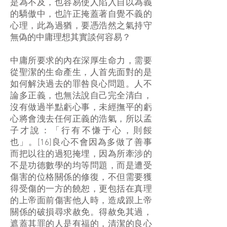
是為不及，也容易使人陷入自以為義
的驕傲中，也許正掩蓋著自覺不義的
心理，此為過猶，要憑浩然之氣持守
無偽的中庸理想其實談何容易？
中庸所要求的內在深厚生命力，需要
從聖潔的生命產生，人首先面對的是
如何解決過去的罪咎良心問題。人不
論多正義，也無法說自己完全清白，
沒有做過半點虧心事，未經撫平的虧
心將會洩去任何正義的浩氣，所以孟
子才說：「行有不慊于心，則餒
也」。[16]良心不會因為多做了善事
而把以往的過犯掩埋，因為所牽涉的
不是功德數學的均等問題，而是遭受
傷害的位格關係的修復，不但需要獲
得受傷的一方的饒恕，更包括在真理
的上帝面前傷害他人時，造成跟上帝
關係的破損尋求赦免。得赦免其過，
遮蓋其罪的人是有福的，清潔的良心