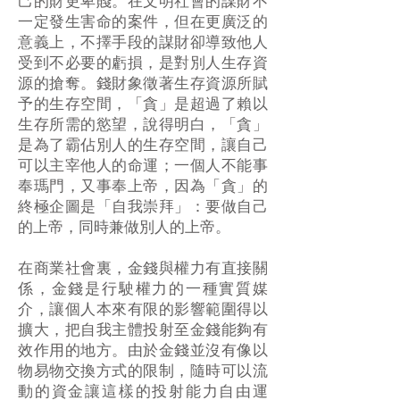
己的財更卑賤。在文明社會的謀財不
一定發生害命的案件，但在更廣泛的
意義上，不擇手段的謀財卻導致他人
受到不必要的虧損，是對別人生存資
源的搶奪。錢財象徵著生存資源所賦
予的生存空間，「貪」是超過了賴以
生存所需的慾望，說得明白，「貪」
是為了霸佔別人的生存空間，讓自己
可以主宰他人的命運；一個人不能事
奉瑪門，又事奉上帝，因為「貪」的
終極企圖是「自我崇拜」：要做自己
的上帝，同時兼做別人的上帝。
在商業社會裏，金錢與權力有直接關
係，金錢是行駛權力的一種實質媒
介，讓個人本來有限的影響範圍得以
擴大，把自我主體投射至金錢能夠有
效作用的地方。由於金錢並沒有像以
物易物交換方式的限制，隨時可以流
動的資金讓這樣的投射能力自由運