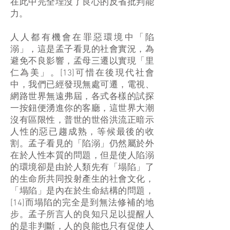
在此中完全埋沒了良心的反省批判能
力。
人人都有機會在罪惡環境中「陷
溺」，這是孟子看見的社會實況，為
避免不良影響，孟母三遷以實現「里
仁為美」。[13]可惜在後現代社會
中，我們已經發現無處可遷，電視、
網路世界無遠弗屆，各式各樣的試探
一按鈕便湧進你的客廳，這世界大潮
沒有區限性，普世的世俗洪流正暗示
人性的惡已趨成熟，等候最後的收
割。孟子看見的「陷溺」仍然屬於外
在於人性本質的問題，但是使人陷溺
的環境卻是由於人類先有「塌陷」了
的生命所共同投射產生的社會文化，
「塌陷」是內在於生命結構的問題，
[14]而塌陷的完全是到無法修補的地
步。孟子所言人的良知只足以提醒人
的是非判斷，人的良能也只有促使人