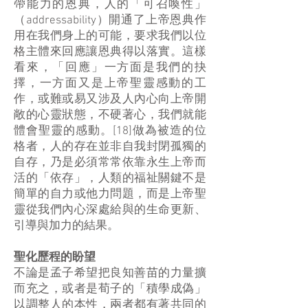
帶能力的恩典，人的「可召喚性」
（addressability）開通了上帝恩典作
用在我們身上的可能，要求我們以位
格主體來回應讓恩典得以落實。這樣
看來，「回應」一方面是我們的抉
擇，一方面又是上帝聖靈感動的工
作，或難或易又涉及人內心向上帝開
敞的心靈狀態，不硬著心，我們就能
體會聖靈的感動。[18]做為被造的位
格者，人的存在並非自我封閉孤獨的
自存，乃是必須常常依靠永生上帝而
活的「依存」，人類的福祉關鍵不是
簡單的自力或他力問題，而是上帝聖
靈從我們內心深處給與的生命更新、
引導與加力的結果。
聖化歷程的盼望
不論是孟子希望把良知善苗的力量擴
而充之，或者是荀子的「積學成偽」
以調整人的本性，兩者都有著共同的