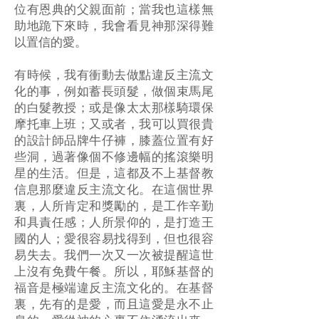
位有恩典的父親面前；當我也這樣無
助地跪下來時，我會看見神那深得難
以置信的愛。
有時候，我有衝動去做點違反主流文
化的事，例如蓄長頭髮，做個束馬尾
的白髮教授；或是像太太那樣騎環保
摩托車上班；又或者，我可以買很貴
的設計師品牌牛仔褲，膝蓋位置有好
些洞，過著像個不修邊幅的搖滾樂明
星的生活。但是，這都及不上基督教
信息那麼違反主流文化。在這個世界
裏，人所肯定和獎勵的，是工作辛勤
和具責任感；人所景仰的，是打造王
國的人；愛很容易找得到，但也很容
易失去。我們一次又一次被提醒這世
上沒有免費午餐。所以，耶穌基督的
福音是極端違反主流文化的。在基督
裏，先有的是愛，而且這愛是永不止