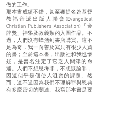
做的工作。
那本書成績不錯，甚至獲提名為基督
教福音派出版人聯會(Evangelical
Christian Publishers Association)「金
牌獎」神學及教義類的入圍作品。不
過，人們沒有蜂湧到書店購買。這不
足為奇，我一向善於寫只有很少人買
的書；至於這本書，出版社和我也懷
疑，是書名注定了它乏人問津的命
運。人們不想思考罪，不想談論罪，
因這似乎是個使人沮喪的課題。然
而，這不過因為我們不理解罪與恩典
有多麼密切的關連。我寫那本書是要
給人帶來盼望，而不是要教人沮喪。
不好好理解罪，我們就看不見神的恩
典有多深。大學教授兼聖公會牧師泰
勒（Barbara Brown Taylor）甚至提
出：「罪是我們唯一的盼望。」[4] 那
就是說，我們若不認罪，也就是把赦