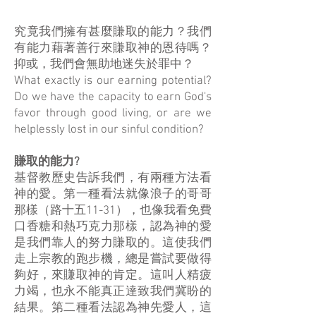
究竟我們擁有甚麼賺取的能力？我們
有能力藉著善行來賺取神的恩待嗎？
抑或，我們會無助地迷失於罪中？
What exactly is our earning potential?
Do we have the capacity to earn God's
favor through good living, or are we
helplessly lost in our sinful condition?
賺取的能力?
基督教歷史告訴我們，有兩種方法看
神的愛。第一種看法就像浪子的哥哥
那樣（路十五11-31），也像我看免費
口香糖和熱巧克力那樣，認為神的愛
是我們靠人的努力賺取的。這使我們
走上宗教的跑步機，總是嘗試要做得
夠好，來賺取神的肯定。這叫人精疲
力竭，也永不能真正達致我們冀盼的
結果。第二種看法認為神先愛人，這