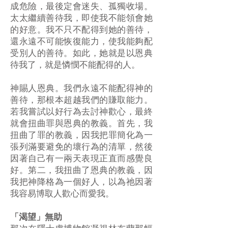
成危險，最後定會迷失、孤獨收場。
太太繼續善待我，即使我不能領會她
的好意。我不只不配得到她的善待，
還永遠不可能恢復能力，使我能夠配
受別人的善待。如此，她就是以恩典
待我了，就是憐憫不能配得的人。
神賜人恩典。我們永遠不能配得神的
善待，那根本超越我們的賺取能力。
若我嘗試以好行為去討神歡心，最終
就會扭曲罪與恩典的教義。首先，我
扭曲了罪的教義，因我把罪簡化為一
張列滿要避免的壞行為的清單，然後
因著自己有一兩天表現正直而感覺良
好。第二，我扭曲了恩典的教義，因
我把神降格為一個好人，以為祂因著
我容易博取人歡心而愛我。
「渴望」無助