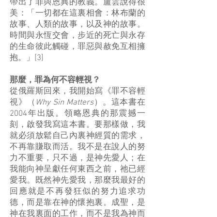
帶出了罪與恩典的教義。盧雲說得很
美：「一切都在這裏相會：林布蘭的
故事、人類的故事，以及神的故事。
時間與永恆交會，步近的死亡與永存
的生命彼此觸碰，罪惡與赦免互相擁
抱。」[3]
那麼，罪為何不容輕視？
從俄羅斯回來，我開始寫《罪不容輕
視》（
Why Sin Matters
）。這本書在
2004年出版。領略恩典的那震撼一
刻，啟發我寫這本書。要那樣做，我
就必須放鬆自己內裏神經質的需求，
不再靠賺取而活。我不是在說人的努
力不重要，只不過，是神先愛人；在
我能向神呈獻任何東西之前，祂已經
愛我。既然神先愛我，那麼我最好的
回應就是不再發狂似的努力追求功
德，而是靠在神的懷抱裏。成聖，是
神在我裏面的工作，而不是我為神而