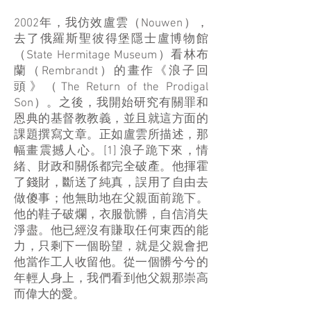
2002年，我仿效盧雲（Nouwen），
去了俄羅斯聖彼得堡隱士盧博物館
（State Hermitage Museum）看林布
蘭（Rembrandt）的畫作《浪子回
頭》（The Return of the Prodigal
Son）。之後，我開始研究有關罪和
恩典的基督教教義，並且就這方面的
課題撰寫文章。正如盧雲所描述，那
幅畫震撼人心。[1] 浪子跪下來，情
緒、財政和關係都完全破產。他揮霍
了錢財，斷送了純真，誤用了自由去
做傻事；他無助地在父親面前跪下。
他的鞋子破爛，衣服骯髒，自信消失
淨盡。他已經沒有賺取任何東西的能
力，只剩下一個盼望，就是父親會把
他當作工人收留他。從一個髒兮兮的
年輕人身上，我們看到他父親那崇高
而偉大的愛。