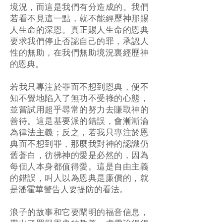
境況，而這是我們有分造成的。我們
若看不見這一點，就不能經歷神那賜
人生命的深恩。真正賜人生命的恩典
要求我們停止否認自己的罪，承認人
性的無助，在我們無助境況裏經歷神
的恩典。
若我只專注於罪而不想到恩典，便不
知不覺地陷入了無功不受祿的心態，
並嘗試用超乎尋常的努力去賺取神的
善待。這是基要派的錯誤，會漸漸淪
為律法主義；反之，若我只專注於恩
典而不想到罪，那麼我對神的認識仍
舊蒼白，彷彿神的愛是必然的，因為
每個人本身都值得愛。這是自由主義
的錯誤，叫人以為恩典是廉價的，就
是潘霍華警告人要提防的看法。
浪子的故事和它要闡明的福音信息，