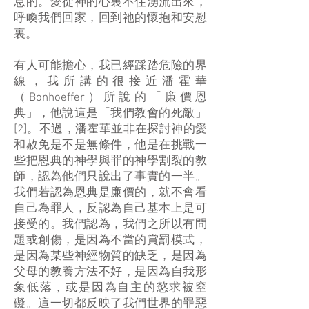
息的。愛從神的心裏不住湧流出來，
呼喚我們回家，回到祂的懷抱和安慰
裏。
有人可能擔心，我已經踩踏危險的界
線，我所講的很接近潘霍華
（Bonhoeffer）所說的「廉價恩
典」，他說這是「我們教會的死敵」
[2]。不過，潘霍華並非在探討神的愛
和赦免是不是無條件，他是在挑戰一
些把恩典的神學與罪的神學割裂的教
師，認為他們只說出了事實的一半。
我們若認為恩典是廉價的，就不會看
自己為罪人，反認為自己基本上是可
接受的。我們認為，我們之所以有問
題或創傷，是因為不當的賞罰模式，
是因為某些神經物質的缺乏，是因為
父母的教養方法不好，是因為自我形
象低落，或是因為自主的慾求被窒
礙。這一切都反映了我們世界的罪惡