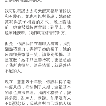
是憐憫不能配得的人。
我可以稱讚太太每天醒來都那麼愉快
和有愛心。她也可以對我說，她很欣
賞我與孩子相處的方式。晚上臨睡
前，她會幫我按摩背部；到早上，我
也幫她按摩。我們就這樣善待對方。
但是，假設我們在咖啡店看書，我打
翻熱巧克力，弄髒了她的裙子，她的
反應卻是微微一笑，請我別煩惱。這
是甚麼？她不只是善待我，更是超越
了我所應得的。這是憐憫，就是善待
不配的人。
現在，想想幾十年後，假設我得了老
年癡呆症，病情到了末期，連最基本
的事也無法自理。我的性格變了，變
得多疑、亂罵人、暴躁。如果沒有人
不斷照顧我，我就會對自己或他人構