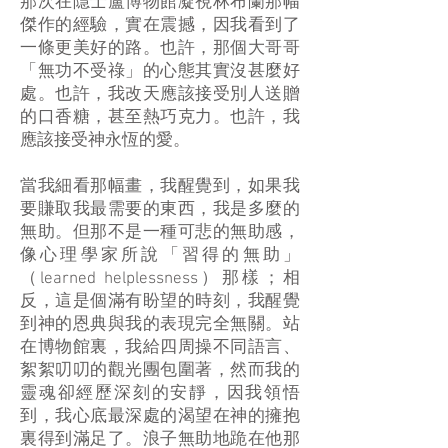
那次在隱士盧博物館凝視林布蘭那幅
傑作的經驗，實在震撼，因我看到了
一條更美好的路。也許，那個大哥哥
「無功不受祿」的心態其實沒甚麼好
處。也許，我改天應該接受別人送贈
的口香糖，甚至熱巧克力。也許，我
應該接受神永恆的愛。
當我細看那幅畫，我醒覺到，如果我
要賺取我最需要的東西，我是多麼的
無助。但那不是一種可悲的無助感，
像心理學家所說「習得的無助」
（learned helplessness）那樣；相
反，這是個滿有盼望的時刻，我醒覺
到神的恩典與我的表現完全無關。站
在博物館裏，我給四周操不同語言、
絮絮叨叨的觀光團包圍著，然而我的
靈魂卻經歷深刻的安靜，因我領悟
到，我心底最深處的渴望在神的擁抱
裏得到滿足了。浪子無助地跪在他那