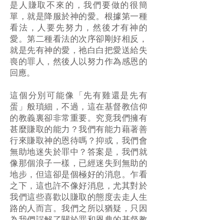
是人賺取不來的，我們要做的很簡
單，就是降服於神的愛。根據第一種
看法，人要先努力，然後才有神的
愛。第二種看法的次序卻剛好相反，
就是先有神的愛，祂白白把愛送給失
喪的罪人，然後人以努力作為感恩的
回應。
這個分別可能像「先有雞還是先有
蛋」般瑣細，不過，這在基督教信仰
的教義裏卻非常重要。究竟我們擁有
甚麼賺取的能力？我們有能力藉著善
行來賺取神的恩待嗎？抑或，我們會
無助地迷失於罪中？答案是，我們就
像那個浪子一樣，已經迷失到無助的
地步，但這卻是個極好的消息。乍看
之下，這也許不像好消息，尤其對於
我們這些喜歡以賺取的態度去走人生
路的人而言。我們之所以猶疑，只因