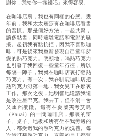
謝你，我給你一塊錢吧」來得容易。
在咖啡店裏，我也有同樣的心態。幾
年前，我和太太麗莎有在咖啡店看書
的習慣。那是個好方法，一起共聚，
讀多點書，同時遠離電話和電郵的騷
擾。起初我有點抗拒，因我不喜歡咖
啡，可是後來我重新發現自己童年所
愛的熱巧克力。明顯地，喝熱巧克力
也引發了我回復一些童年行徑，所以
每隔一陣子，我就在咖啡店裏打翻熱
巧克力。有一次，我在馴鹿咖啡店把
熱巧克力濺落一地，我女兒正在那裏
工作。那次之後，她明智地建議我還
是改往星巴克。我去了，但不消一會
又重蹈覆轍。還有在夏威夷考艾島
（Kauai）的一間咖啡店，那裏的窗
子、桌子、地板和所有坐在我旁邊的
人，都受過我的熱巧克力的洗禮。每
次我打翻熱巧克力，友善的員工都幫