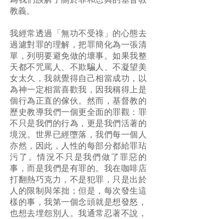
為我們誤解了關於罪和恩典的基督教
教義。
我經常透過「無功不受祿」的心態去
過濾對罪的理解，把罪簡化為一張清
單，列明要避免做的壞事。如果我整
天都不咒罵人、不欺騙人、不凝望美
女太久，我就覺得自己相當成功，以
為神一定相當喜歡我，因我稱得上是
個行為正直的傢伙。然而，基督教的
歷史教導我們一個更全面的罪觀：罪
不只是我們的行為，更是我們活著的
境況。世界已經墮落，我們每一個人
亦然，因此，人性的每部分都給罪玷
污了。情況不只是我們做了罪惡的
事，而是我們是有罪的。我在咖啡店
打翻熱巧克力，不是犯罪，只是出於
人的限制與笨拙；但是，每次發生這
樣的事，我第一個念頭就是想發怒，
也想去埋怨別人。我通常忍著不說，