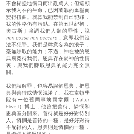
不會糊塗地衝口而出亂罵人；但這顯
示我內在的生命，已因著罪的重壓而
變得扭曲。就算我能禁制自己犯罪，
我的性格仍有污點。在第五世紀初，
奧古斯丁強調我們人類的罪性，說
non posse non peccare
，意即我們沒
法不犯罪。我們是肆意妄為的浪子，
毫無賺取的能力；不過，神在祂的恩
典裏寬待我們。恩典存在於神的性情
裏，與我們賺取恩典的能力完全無
關。
我們誤解罪，也容易誤解恩典，把恩
典與善待或憐憫混淆了。我在韋頓學
院有一位舊同事埃爾韋爾（Walter
Elwell）博士，他曾把善待、憐憫和
恩典區分開來。善待就是好好對待別
人。憐憫是善待的一種，是好好對待
不配得的人。恩典則是憐憫的一種，