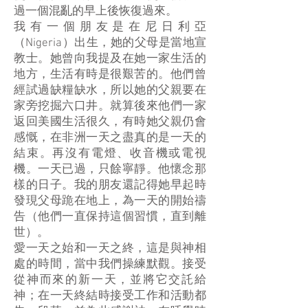
過一個混亂的早上後恢復過來。
我有一個朋友是在尼日利亞
（Nigeria）出生，她的父母是當地宣
教士。她曾向我提及在她一家生活的
地方，生活有時是很艱苦的。他們曾
經試過缺糧缺水，所以她的父親要在
家旁挖掘六口井。就算後來他們一家
返回美國生活很久，有時她父親仍會
感慨，在非洲一天之盡真的是一天的
結束。再沒有電燈、收音機或電視
機。一天已過，只餘寧靜。他懷念那
樣的日子。我的朋友還記得她早起時
發現父母跪在地上，為一天的開始禱
告（他們一直保持這個習慣，直到離
世）。
愛一天之始和一天之終，這是與神相
處的時間，當中我們操練默觀。接受
從神而來的新一天，並將它交託給
神；在一天終結時接受工作和活動都