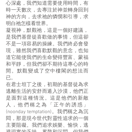
心深處，我們知道需要使用時間，有
時一天數次，去專注於神並轉身回到
神的方向，去求祂的憐憫和引導，求
明白祂怎樣看世界。
凝視神，默觀祂，這是一個好建議，
是我們基督徒喜歡做的事情，但這卻
不是一項容易的操練。我們終必會發
現，雖然我們喜歡默觀的意念，也知
道它能使我們的生命變得豐富、蒙福
和平靜，但我們卻不期待這專心的時
間。默觀變成了空中樓閣的想法而
已。
在君士坦丁之後，初期的基督徒為求
逃離生活的安舒而遁入沙漠，他們正
是面對這種情況。這是他們的新敵
人，他們稱之為「正午的誘惑」
(noonday temptation)。我們稱之為沉
悶，那是現今世代對靈性追求的一個
主要阻礙。我們追求娛樂、愉快，逃