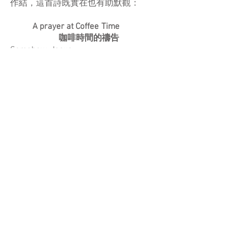
作結，這首詩既實在也有助默觀：
A prayer at Coffee Time
咖啡時間的禱告
Somehow, Jesus,
耶穌，不知怎的，
I like praying with a cup of coffee in
my hands. 我喜愛手握一杯咖啡
去禱告。
guess that warmth of the cup settles
我猜想是杯子的溫暖令我
安靜下來，
me and speaks to the warmth of your
love. 也告訴我祢對我的愛是
多麼溫暖。
I hold the cup against my cheek and
我把杯子貼在臉頰，
listen, hushed and still.
以靜默和靜止的心去聆