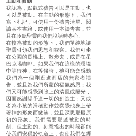
主動和被動
我認為，默觀式禱告可以是主動，也
可以是被動。在主動的形態下，我們
寫下札記，可使用一份禱告清單、閱
讀某本書籍，或使用一本禱告書，並
且在聆聽聖靈向我們說話時專心。
在較為被動的形態下，我們單純地讓
聖靈引領我們思想和觀察。我們可坐
在公園的長櫈上、散步去，或是在星
巴克喝咖啡。如果我們在這樣的環境
中等待神，在等候時，祂可能會感動
我們為一個剛逛進商店的無家者禱
告，並且為我們所蒙的福氣感恩；我
們又可能感覺到臉上的清風或陽光，
因而感謝賜予這一切的創造主；又或
者為小孩的滑稽動作並察覺他身上帶
著神的形象而微笑，並且深思那最原
初的形象。我們需要那些被動的時
刻。但主動的、刻意撥出的時段卻能
使我們安穩於軌道上，也使我們在經