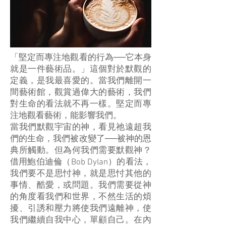
「堅定而專注地觀看的行為──它本身
就是一件藝術品。」這個對於默觀的
定義，是我最喜愛的。當我們離開一
間藝術館，觀賞過偉大的藝術，我們
對生命的看法就不再一樣。堅定而專
注地觀看藝術，能影響我們。
當我們默觀宇宙的神，看見祂遠超我
們的生命，我們被改變了──被神的恩
典所觸動。但為何我們需要默觀神？
借用鮑伯迪倫（Bob Dylan）的看法，
我們要不是思忖神，就是思忖其他的
事情、酷愛，或問題。我們需要從神
的角度看我們和世界，不然生活的煩
擾、引誘和壓力將使我們遠離神，使
我們繼續自我中心，單顧自己。在內