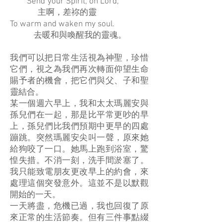
Send your Spirit, on Lord,
主啊，差祢的靈
To warm and waken my soul.
去暖和與喚醒我的靈魂。
我們可以把日常生活視為神聖，珍惜
它們，視之為我們再次轉面仰望生命
賜予者的機會，把它們與父、子和聖
靈結合。
某一個週六早上，我和太太瑪麗安與
孫兒們在一起，那是比平常更吵的早
上，孫兒們比我們預期中更早的四處
蹦跳。突然瑪麗安尖叫一聲，原來她
給狗咬了一口。她馬上跑到浴室，驚
惶失措。不消一刻，洗手間淤塞了。
我只能致電朋友更改早上的約會，來
處理這個突發意外。這並不是以默觀
開始的一天。
一天將盡，危機已過，我也回復了原
來正常的生活節奏。但有三件事點綴