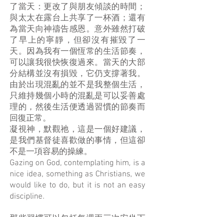
了當天：更改了與朋友傾談的時間；
與太太在露台上共享了一杯酒；還有
為當天向神禱告感恩。意外雖然打破
了早上的寧靜，但卻沒有摧毀了一
天。因為我有一個恆常的生活節奏，
可以讓我很快恢復過來。當天的大部
分結構並沒有損毀，它仍支撐著我。
由於出現混亂的並不是我整個生活，
只維持幾個小時的混亂是可以妥善處
理的，然後生活便透過習慣的節奏而
回復正常。
凝視神，默觀祂，這是一個好建議，
是我們基督徒喜歡做的事情，但這卻
不是一項容易的操練。
Gazing on God, contemplating him, is a
nice idea, something as Christians, we
would like to do, but it is not an easy
discipline.