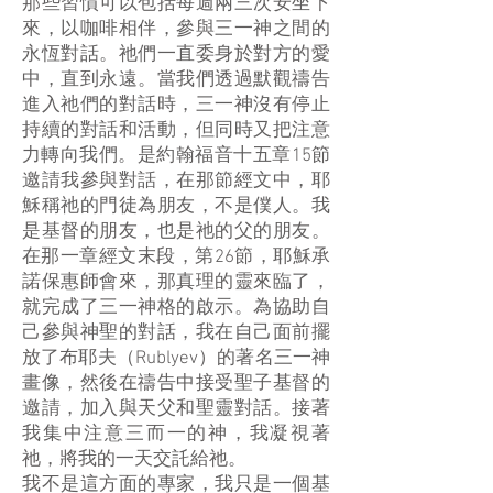
那些習慣可以包括每週兩三次安坐下
來，以咖啡相伴，參與三一神之間的
永恆對話。祂們一直委身於對方的愛
中，直到永遠。當我們透過默觀禱告
進入祂們的對話時，三一神沒有停止
持續的對話和活動，但同時又把注意
力轉向我們。是約翰福音十五章15節
邀請我參與對話，在那節經文中，耶
穌稱祂的門徒為朋友，不是僕人。我
是基督的朋友，也是祂的父的朋友。
在那一章經文末段，第26節，耶穌承
諾保惠師會來，那真理的靈來臨了，
就完成了三一神格的啟示。為協助自
己參與神聖的對話，我在自己面前擺
放了布耶夫（Rublyev）的著名三一神
畫像，然後在禱告中接受聖子基督的
邀請，加入與天父和聖靈對話。接著
我集中注意三而一的神，我凝視著
祂，將我的一天交託給祂。
我不是這方面的專家，我只是一個基