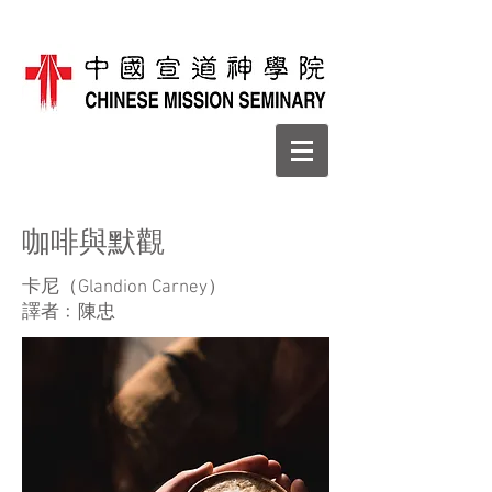
咖啡與默觀
卡尼（Glandion Carney）
譯者﹕陳忠