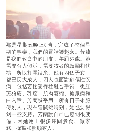
那是星期五晚上8時，完成了整個星
期的事奉，我們的電話響起來。芳蘭
是我們教會中的朋友，年屆87歲。她
需要有人傾訴，需要牧者的鼓勵和代
禱，所以打電話來。她有四個子女，
都已長大成人，四人也面對創傷性疾
病，包括要接受脊柱融合手術、患紅
斑狼瘡、乳癌、肌肉萎縮、糖尿病和
白內障。芳蘭幾乎用上所有日子來服
侍別人，現在這關鍵時刻，她也要得
到一些支持。芳蘭說自己已感到很疲
倦，因她用上很多時間煮食、做家
務、探望和照顧家人。