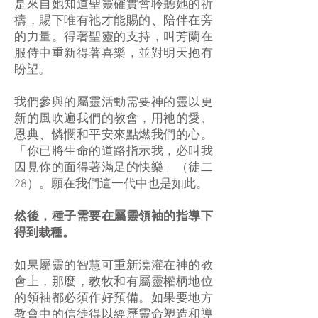
是來自她知道聖靈確實會聆聽她的祈
禱，賜下唯有祂才能賜的、陪伴在旁
的力量。得著聖靈的支持，叫芳蘭在
服侍中重新得著喜樂，並對明天抱有
盼望。
我們參與的屬靈活動需要神的靈以更
新的風吹遍我們的教會，用祂的愛、
恩典、憐憫和平安來點燃我們的心。
「你已將生命的道路指示我，必叫我
因見你的面得著滿足的快樂」（徒二
28）。願在我們這一代中也是如此。
然後，種子需要在屬靈領袖的指導下
得到栽種。
如果屬靈的智慧可重新澆灌在神的教
會上，那麼，教牧和有屬靈權柄地位
的領袖都必須作好預備。如果要地方
教會中的信徒得以經歷靈命塑造和導