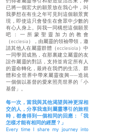
們得著屬靈導引和塑造並活出來，神
已將一個宏大的願景放在我心中，叫
我夢想在有生之年可見到這個願景實
現，即使這只會發生在會眾中少數的
有心人身上。與我一同構想這個願景
吧：一所蒙聖靈加力的教會
（ecclesia），由屬靈的領袖帶領，邀
請其他人在屬靈群體（ecclesiola）中
一同學習成熟，在那裏建立屬靈的友
誼作屬靈的對話，支持並肯定所有人
的靈命轉化，最終在我們的生活、群
體和全世界中帶來屬靈復興——造就
一個個以基督的愛來照亮世界的「小
基督」。​​
每一次，當我與其他渴望與神更深相
交的人，分享我進到屬靈導引的旅程
時，都會得到一個相同的回應：「我
怎樣才能有相同的經歷？」
Every time I share my journey into