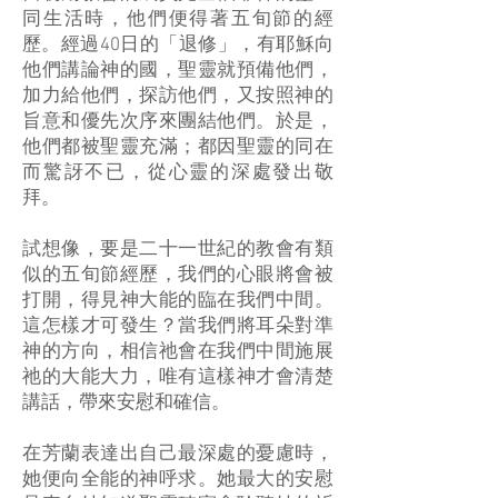
同生活時，他們便得著五旬節的經
歷。經過40日的「退修」，有耶穌向
他們講論神的國，聖靈就預備他們，
加力給他們，探訪他們，又按照神的
旨意和優先次序來團結他們。於是，
他們都被聖靈充滿；都因聖靈的同在
而驚訝不已，從心靈的深處發出敬
拜。
試想像，要是二十一世紀的教會有類
似的五旬節經歷，我們的心眼將會被
打開，得見神大能的臨在我們中間。
這怎樣才可發生？當我們將耳朵對準
神的方向，相信祂會在我們中間施展
祂的大能大力，唯有這樣神才會清楚
講話，帶來安慰和確信。
在芳蘭表達出自己最深處的憂慮時，
她便向全能的神呼求。她最大的安慰