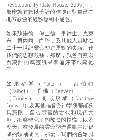
Revolution, Tyndale House, 2005），
那麼就有數以千計的信徒正對自己在
地方教會的經驗感到不滿意。
如果魏樂德、傅士德、畢德生、克萊
布、貝內爾、白琦，及其他人都站在
二十一世紀靈命塑造運動的尖端、作
我們的思想領袖，那麼，就會有數以
百萬計的屬靈飢民準備好來跟隨他
們。
如果福樂（Fuller）、台伯特
（Talbot）、丹佛（Denver）、三一
（Trinity）、哥頓康威（Gordon-
Conwell）及其他福音派神學院都能獨
具慧眼，留心豐富的古代和現代文
獻，細察轉化了的教會的榜樣，以及
今天正在發展的靈命塑造運動中所促
成的領袖成長，那麼，我們的會眾就