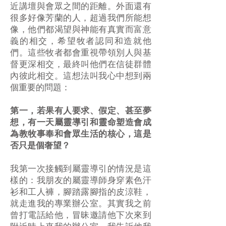
近講壇與會眾之間的距離。外面還有
很多好像芳蘭的人，超過我們所能想
像，他們都渴望與神能有真實而富意
義的相交，希望牧者認同和造就他
們。這些牧者都會重視帶領別人與基
督更深相交，最終叫他們在信徒群體
內彼此相交。這想法叫我心中想到兩
個重要的問題：
第一，若果有人要求、假定、甚至夢
想，有一天屬靈導引和靈命塑造會成
為教牧事奉和會眾生活的核心，這是
否只是個奢望？
我第一次接觸到屬靈導引的情況是這
樣的：我朋友的屬靈導師身穿素色汗
衫和工人褲，腳踏露腳指的皮涼鞋，
就走進我的專業辦公室。其實我之前
曾打電話給他，冒昧邀請他下次來到