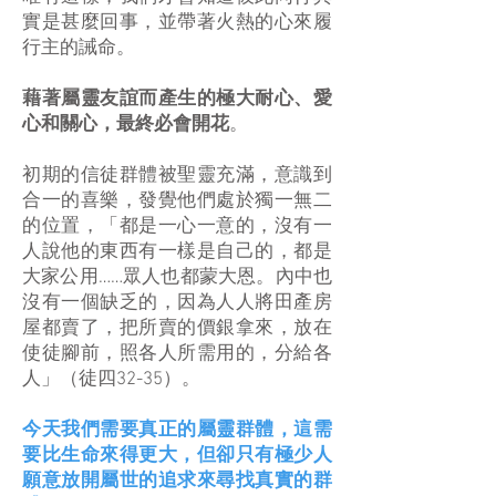
實是甚麼回事，並帶著火熱的心來履
行主的誡命。
藉著屬靈友誼而產生的極大耐心、愛
心和關心，最終必會開花
。
初期的信徒群體被聖靈充滿，意識到
合一的喜樂，發覺他們處於獨一無二
的位置，「都是一心一意的，沒有一
人說他的東西有一樣是自己的，都是
大家公用……眾人也都蒙大恩。內中也
沒有一個缺乏的，因為人人將田產房
屋都賣了，把所賣的價銀拿來，放在
使徒腳前，照各人所需用的，分給各
人」（徒四32-35）。
今天我們需要真正的屬靈群體，這需
要比生命來得更大，但卻只有極少人
願意放開屬世的追求來尋找真實的群