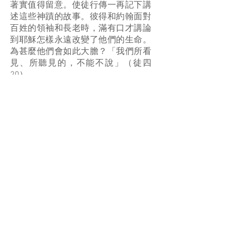
著實值得留意。使徒行傳一再記下講
述這些神蹟的故事。彼得和約翰面對
百姓的領袖和長老時，滿有口才講論
到耶穌怎樣永遠改變了他們的生命。
為甚麼他們會如此大膽？「我們所看
見、所聽見的，不能不說」（徒四
20）。
教會在他們的眼前有組織和奇妙地建
立起來，這叫人嘆為觀止，樂於服
侍。即使他們只是普通人，但看見他
們是這樣緊密地與耶穌同行，就實在
令人驚訝。同樣，當教牧和其他屬靈
領袖在屬靈導引、退修會，或飢渴慕
義的小組中服侍時，他們對神和對人
的愛就變得幾乎可以觸摸到。
要這種全新的生活方式得到接受，確
實需要很大的改革。我們不會再以計