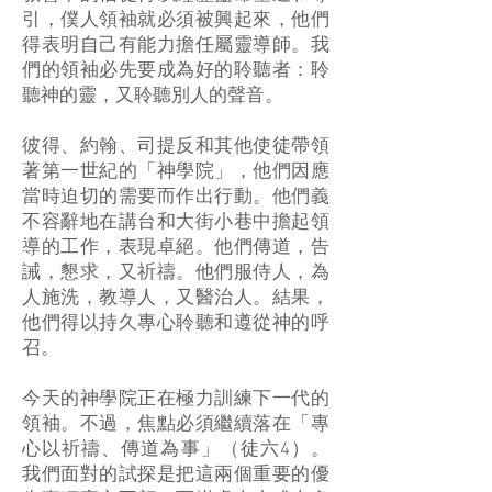
引，僕人領袖就必須被興起來，他們
得表明自己有能力擔任屬靈導師。我
們的領袖必先要成為好的聆聽者：聆
聽神的靈，又聆聽別人的聲音。
彼得、約翰、司提反和其他使徒帶領
著第一世紀的「神學院」，他們因應
當時迫切的需要而作出行動。他們義
不容辭地在講台和大街小巷中擔起領
導的工作，表現卓絕。他們傳道，告
誡，懇求，又祈禱。他們服侍人，為
人施洗，教導人，又醫治人。結果，
他們得以持久專心聆聽和遵從神的呼
召。
今天的神學院正在極力訓練下一代的
領袖。不過，焦點必須繼續落在「專
心以祈禱、傳道為事」（徒六4）。
我們面對的試探是把這兩個重要的優