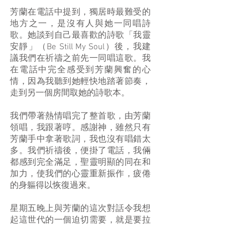
芳蘭在電話中提到，獨居時最難受的
地方之一，是沒有人與她一同唱詩
歌。她談到自己最喜歡的詩歌「我靈
安靜」（Be Still My Soul）後，我建
議我們在祈禱之前先一同唱這歌。我
在電話中完全感受到芳蘭興奮的心
情，因為我聽到她輕快地踏著節奏，
走到另一個房間取她的詩歌本。
我們帶著熱情唱完了整首歌，由芳蘭
領唱，我跟著哼。感謝神，雖然只有
芳蘭手中拿著歌詞，我也沒有唱錯太
多。我們祈禱後，便掛了電話，我倆
都感到完全滿足，聖靈明顯的同在和
加力，使我們的心靈重新振作，疲倦
的身軀得以恢復過來。
星期五晚上與芳蘭的這次對話令我想
起這世代的一個迫切需要，就是要拉