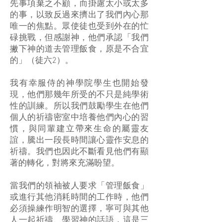
先事項棄之不顧，而掛慮太小或太多
的事，以致反過來擠出了我們內心那
唯一的焦點。眾使徒也受到外在的忙
碌挑戰，但感謝神，他們承認「我們
撇下神的道去管理飯食，原是不合宜
的」（徒六2）。
我有幸服侍的神學院學生也開始發
現，他們那幾年所受的不只是純學術
性的訓練。所以我們鼓勵學生在他們
個人的祈禱密室中培養他們內心的習
慣，與同輩建立帶來生命的屬靈友
誼，騰出一段長時間讓心靈作安息的
祈禱。我們也因此不斷看見他們有顯
著的轉化，對將來充滿盼望。
當我們的領袖被人要求「管理飯食」
或進行其他消耗時間的工作時，他們
必須操練作明智的選擇，寧可與其他
人一起祈禱、學習神的話語，這是三