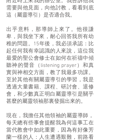
附近時上來我的辦公室。我告訴他我
需要與他見面，向他討教，看看到底
這（屬靈導引）是否適合我。
出乎意料，那導師上來了。他很謙
卑，與我坐下來，耐心回答我所有幼
稚的問題。15年後，我必須承認：比
起任何我有幸認識的人來說，這位我
最愛的聖公會修士在如何在祈禱中傾
聽神的聲音（listening prayer）和真
實與神相交方面，教了我最多功課。
至於其他有關屬靈導引的學習，我是
透過大量書籍、課程、研討會、退修
會，和少數真正明白屬靈導引是關乎
甚麼的屬靈領袖那裏發掘出來的。
現在，我擔任其他領袖的屬靈導師，
每天總有些事會提醒我為何這事工在
當代教會中如此重要，因為有好像芳
蘭一樣的人：人生遭遇艱難，前路看