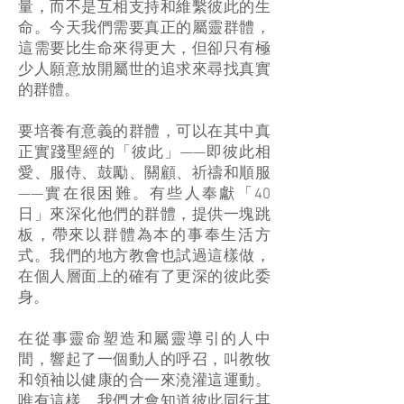
量，而不是互相支持和維繫彼此的生
命。今天我們需要真正的屬靈群體，
這需要比生命來得更大，但卻只有極
少人願意放開屬世的追求來尋找真實
的群體。
要培養有意義的群體，可以在其中真
正實踐聖經的「彼此」——即彼此相
愛、服侍、鼓勵、關顧、祈禱和順服
——實在很困難。有些人奉獻「40
日」來深化他們的群體，提供一塊跳
板，帶來以群體為本的事奉生活方
式。我們的地方教會也試過這樣做，
在個人層面上的確有了更深的彼此委
身。
在從事靈命塑造和屬靈導引的人中
間，響起了一個動人的呼召，叫教牧
和領袖以健康的合一來澆灌這運動。
唯有這樣，我們才會知道彼此同行其