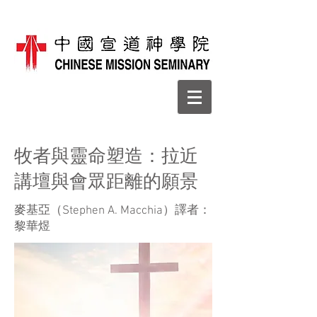
牧者與靈命塑造：拉近
講壇與會眾距離的願景
麥基亞（Stephen A. Macchia）譯者：
黎華煜