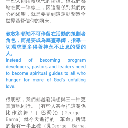
一些人則用較現代的術語。但我們都
站在同一陣線上，因這關係到我們內
心的渴望，就是要見到這運動塑造全
世界基督信仰的將來。​​
教牧和領袖不可停留在活動的策劃者
角色，而是要成為屬靈導師，指導一
切渴求更多得著神永不止息的愛的
人。
Instead of becoming program
developers, pastors and leaders need
to become spiritual guides to all who
hunger for more of God's unfailing
love.
很明顯，我們都越發渴想與三一神更
真實地同行。（有些人甚至把這關係
比作跳舞！）巴喬治（George
Barna）就今天進行的「革命」所講
的若有一半正確（見George Barna,