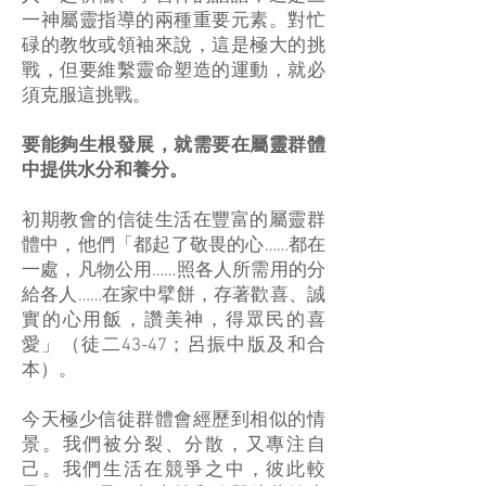
一神屬靈指導的兩種重要元素。對忙
碌的教牧或領袖來說，這是極大的挑
戰，但要維繫靈命塑造的運動，就必
須克服這挑戰。
要能夠生根發展，就需要在屬靈群體
中提供水分和養分。
初期教會的信徒生活在豐富的屬靈群
體中，他們「都起了敬畏的心……都在
一處，凡物公用……照各人所需用的分
給各人……在家中擘餅，存著歡喜、誠
實的心用飯，讚美神，得眾民的喜
愛」（徒二43-47；呂振中版及和合
本）。
今天極少信徒群體會經歷到相似的情
景。我們被分裂、分散，又專注自
己。我們生活在競爭之中，彼此較