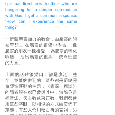
spiritual direction with others who are
hungering for a deeper communion
with God, I get a common response:
"How can I experience the same
thing?"
一所蒙聖靈加力的教會，由屬靈的領
袖帶領……在屬靈的群體中學習……像
屬靈的朋友一樣相愛……為屬靈的轉化
聆聽……活出屬靈的復興……依靠聖靈
的力量。
上面的話雖很拗口：卻是廣泛、整
全，並能夠做到的。這些都是環繞靈
命塑造運動的主題，《靈深一席談》
的讀者現在都已參與其中，無論你是
福音派、天主教或東正教，我們都使
用這些字眼，以相似的方式給它們下
定義，有些人會用較古典的言詞，另