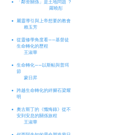
「鄰舍關係」是土地問題 ？
羅曉彤
屬靈導引與上帝想要的教會
賴玉芳
從靈修學角度看——基督徒
生命轉化的歷程
王淑華
生命轉化——以斯帖與普珥
節
蒙日昇
跨越生命轉化的絆腳石
梁耀
明
奧古斯丁的《懺悔錄》從不
安到安息的關係旅程
王淑華
何西阿先知的靈命塑造蒙日