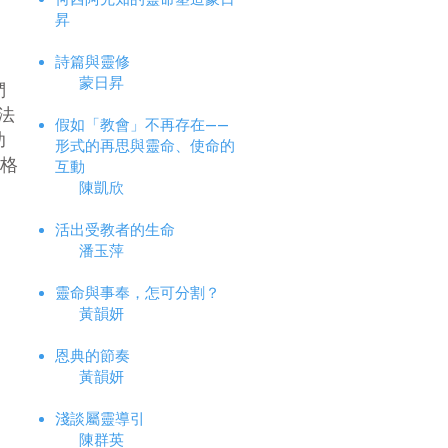
昇
詩篇與靈修
蒙日昇
們
看法
假如「教會」不再存在——
助
形式的再思與靈命、使命的
表格
互動
陳凱欣
活出受教者的生命
潘玉萍
靈命與事奉，怎可分割？
黃韻妍
恩典的節奏
黃韻妍
淺談屬靈導引
陳群英