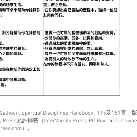
Calhoun, Spiritual Disciplines Handbook , 115及151
ress允許轉載（InterVarsity Press, PO Box 1400, Downe
ivpress.com）。