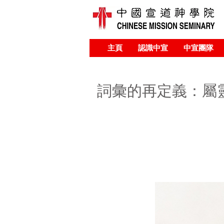
主頁
認識中宣
中宣團隊
詞彙的再定義：屬